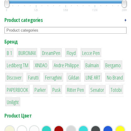
0
525
1 050
1 574
2 099
Product categories
+
Бренд
1
1
1
2
2
B 1
BUROMAX
DreamPen
Floyd
Lecce Pen
3
3
1
4
26
Lediberg ТМ
XINDAO
Andre Philippe
Balmain
Bergamo
64
299
4
42
4
90
Discover
Farutti
Ferraghini
Gildan
LINE ART
No Brand
8
6
2
22
15
43
PAPERBOOK
Parker
Pusk
Ritter Pen
Senator
Totobi
1
Unilight
Product Цвет