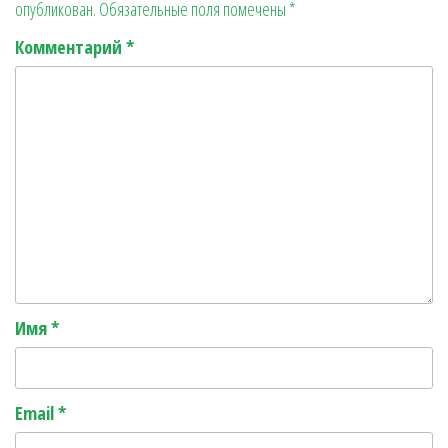
опубликован.
Обязательные поля помечены
*
r
ь
Комментарий
*
Имя
*
Email
*