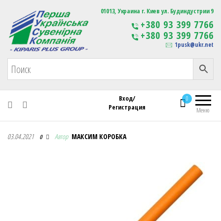
Первая Украинская Сувенирная Компания
01013, Украина г. Киев ул. Будиндустрии 9
Изготовление
+380 93 399 7766
сувенирной продукции
+380 93 399 7766
с логотипом
1pusk@ukr.net
Вход/
0
Регистрация
Меню
Первая Украинская Сувенирная Компания
03.04.2021
Автор
МАКСИМ КОРОБКА
0