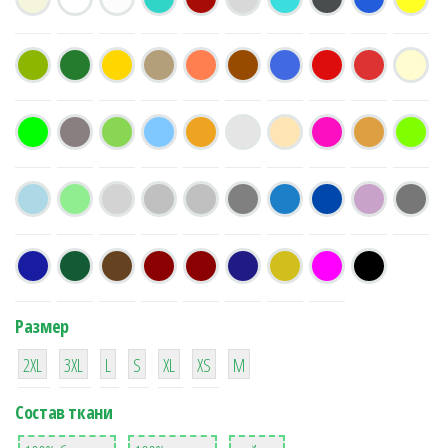
Размер
38
16
42
42
42
4
42
2XL
3XL
L
S
XL
XS
М
Состав ткани
8
36
2