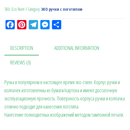
SKU:
Eco Рaint-1
Category:
ЭКО ручки с логотипом
Fa
Pi
Te
M
О
ce
nt
le
es
тп
bo
er
gr
se
ра
DESCRIPTION
ADDITIONAL INFORMATION
ok
es
a
n
в
t
m
ge
ит
REVIEWS (0)
r
ь
Ручка в популярном в настоящее время эко-стиле. Корпус ручки и
колпачек изготовленны из бумаги/картона и имеют достаточную
эксплуатационную прочность. Поверхность корпуса ручки и колпачка
отлично подходит для нанесения логотипа.
Нанесение полноцветных изображений методом тампонной печати.