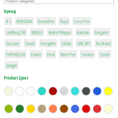
Бренд
1
1
1
2
2
B 1
BUROMAX
DreamPen
Floyd
Lecce Pen
3
3
1
4
26
Lediberg ТМ
XINDAO
Andre Philippe
Balmain
Bergamo
64
299
4
42
4
90
Discover
Farutti
Ferraghini
Gildan
LINE ART
No Brand
8
6
2
22
15
43
PAPERBOOK
Parker
Pusk
Ritter Pen
Senator
Totobi
1
Unilight
Product Цвет