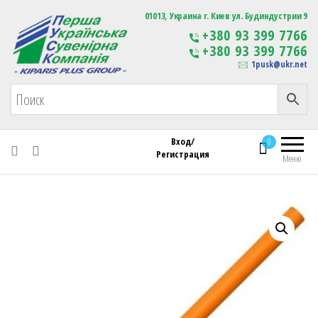
Первая Украинская Сувенирная Компания
01013, Украина г. Киев ул. Будиндустрии 9
Изготовление
+380 93 399 7766
сувенирной продукции
+380 93 399 7766
с логотипом
1pusk@ukr.net
Вход/
0
Регистрация
Меню