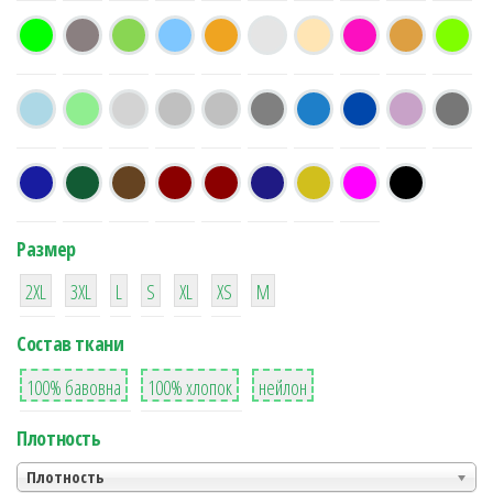
Размер
38
16
42
42
42
4
42
2XL
3XL
L
S
XL
XS
М
Состав ткани
8
36
2
100% бавовна
100% хлопок
нейлон
Плотность
Плотность