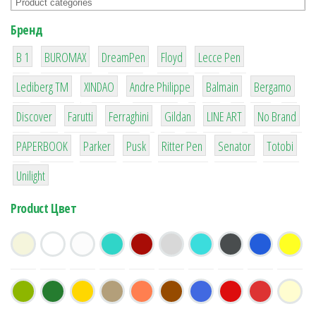
Бренд
1
1
1
2
2
B 1
BUROMAX
DreamPen
Floyd
Lecce Pen
3
3
1
4
26
Lediberg ТМ
XINDAO
Andre Philippe
Balmain
Bergamo
64
299
4
42
4
90
Discover
Farutti
Ferraghini
Gildan
LINE ART
No Brand
8
6
2
22
15
43
PAPERBOOK
Parker
Pusk
Ritter Pen
Senator
Totobi
1
Unilight
Product Цвет