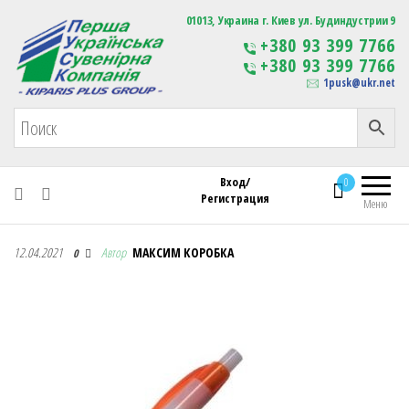
Первая Украинская Сувенирная Компания
01013, Украина г. Киев ул. Будиндустрии 9
Изготовление
+380 93 399 7766
сувенирной продукции
+380 93 399 7766
с логотипом
1pusk@ukr.net
Вход/
0
Регистрация
Меню
Первая Украинская Сувенирная Компания
12.04.2021
Автор
МАКСИМ КОРОБКА
0