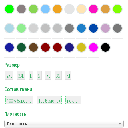
Размер
38
16
42
42
42
4
42
2XL
3XL
L
S
XL
XS
М
Состав ткани
8
36
2
100% бавовна
100% хлопок
нейлон
Плотность
Плотность