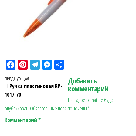
Fa
Pi
Te
M
О
ce
nt
le
es
тп
Навигация по записям
Добавить
Предыдущая запись
ПРЕДЫДУЩАЯ
bo
er
gr
se
ра
Ручка пластиковая RP-
комментарий
ok
es
a
n
в
1017-70
Ваш адрес email не будет
t
m
ge
ит
опубликован.
Обязательные поля помечены
*
r
ь
Комментарий
*