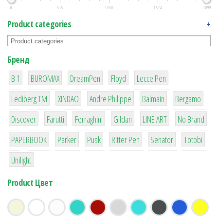
0
525
1 050
1 574
2 099
Product categories
+
Бренд
1
1
1
2
2
B 1
BUROMAX
DreamPen
Floyd
Lecce Pen
3
3
1
4
26
Lediberg ТМ
XINDAO
Andre Philippe
Balmain
Bergamo
64
299
4
42
4
90
Discover
Farutti
Ferraghini
Gildan
LINE ART
No Brand
8
6
2
22
15
43
PAPERBOOK
Parker
Pusk
Ritter Pen
Senator
Totobi
1
Unilight
Product Цвет