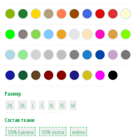
Размер
38
16
42
42
42
4
42
2XL
3XL
L
S
XL
XS
М
Состав ткани
8
36
2
100% бавовна
100% хлопок
нейлон