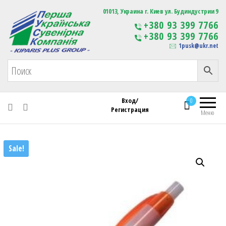
Первая Украинская Сувенирная Компания
01013, Украина г. Киев ул. Будиндустрии 9
Изготовление
+380 93 399 7766
сувенирной продукции
+380 93 399 7766
с логотипом
1pusk@ukr.net
Вход/
0
Регистрация
Меню
Sale!