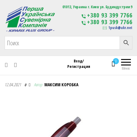
Первая Украинская Сувенирная Компания
01013, Украина г. Киев ул. Будиндустрии 9
Изготовление
+380 93 399 7766
сувенирной продукции
+380 93 399 7766
с логотипом
1pusk@ukr.net
Вход/
0
Регистрация
Меню
Первая Украинская Сувенирная Компания
12.04.2021
Автор
МАКСИМ КОРОБКА
0