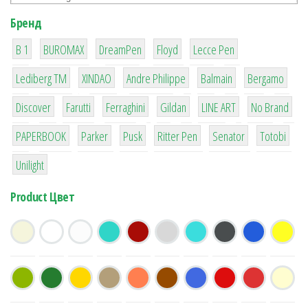
Бренд
1
1
1
2
2
B 1
BUROMAX
DreamPen
Floyd
Lecce Pen
3
3
1
4
26
Lediberg ТМ
XINDAO
Andre Philippe
Balmain
Bergamo
64
299
4
42
4
90
Discover
Farutti
Ferraghini
Gildan
LINE ART
No Brand
8
6
2
22
15
43
PAPERBOOK
Parker
Pusk
Ritter Pen
Senator
Totobi
1
Unilight
Product Цвет