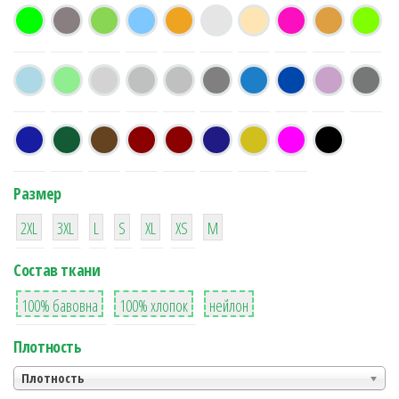
Размер
38
16
42
42
42
4
42
2XL
3XL
L
S
XL
XS
М
Состав ткани
8
36
2
100% бавовна
100% хлопок
нейлон
Плотность
Плотность