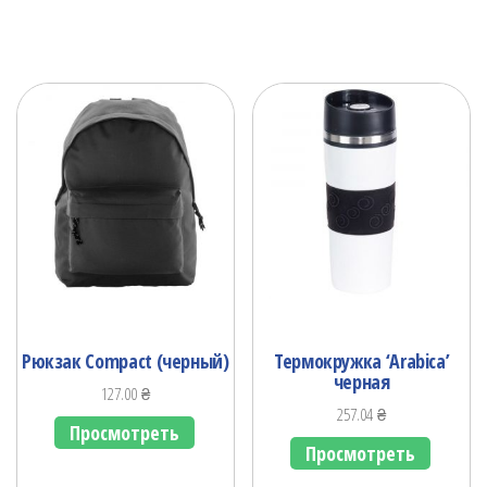
Рюкзак Compact (черный)
Термокружка ‘Arabicа’
черная
127.00
₴
257.04
₴
Просмотреть
Просмотреть