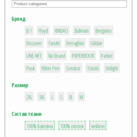
Бренд
1
2
1
3
7
B 1
Floyd
XINDAO
Balmain
Bergamo
24
10
2
3
Discover
Farutti
Ferraghini
Gildan
1
10
4
1
LINE ART
No Brand
PAPERBOOK
Parker
1
3
8
8
1
Pusk
Ritter Pen
Senator
Totobi
Unilight
Размер
3
2
3
3
3
3
2XL
3XL
L
S
XL
М
Состав ткани
1
4
2
100% бавовна
100% хлопок
нейлон