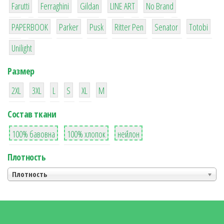
Farutti
Ferraghini
Gildan
LINE ART
No Brand
4
1
1
3
8
8
PAPERBOOK
Parker
Pusk
Ritter Pen
Senator
Totobi
1
Unilight
Размер
3
2
3
3
3
3
2XL
3XL
L
S
XL
М
Состав ткани
1
4
2
100% бавовна
100% хлопок
нейлон
Плотность
Плотность