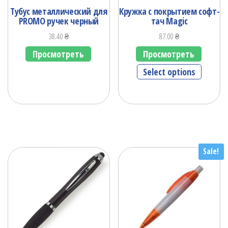
Тубус металлический для
Кружка с покрытием софт-
PROMO ручек черный
тач Magic
38.40
₴
87.00
₴
Просмотреть
Просмотреть
Select options
Sale!