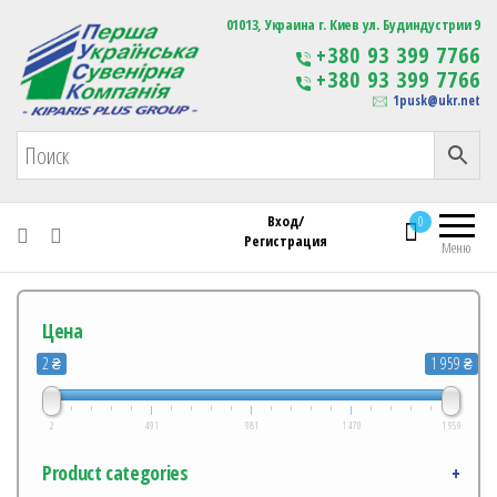
Первая Украинская Сувенирная Компания
01013, Украина г. Киев ул. Будиндустрии 9
Изготовление
+380 93 399 7766
сувенирной продукции
+380 93 399 7766
с логотипом
1pusk@ukr.net
Вход/
0
Регистрация
Меню
Цена
2 ₴
1 959 ₴
2
491
981
1 470
1 959
Product categories
+