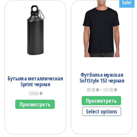
Sale!
Футболка мужская
Бутылка металлическая
SoftStyle 153 черная
Sprint черная
69.00
₴
–
133.00
₴
120.83
₴
Просмотреть
Просмотреть
Select options