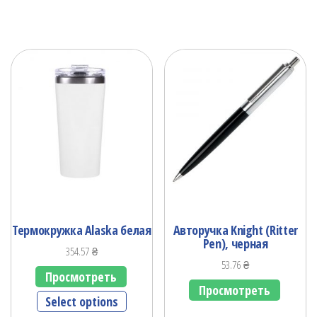
Термокружка Alaska белая
Авторучка Knight (Ritter
Pen), черная
354.57
₴
53.76
₴
Просмотреть
Просмотреть
Select options