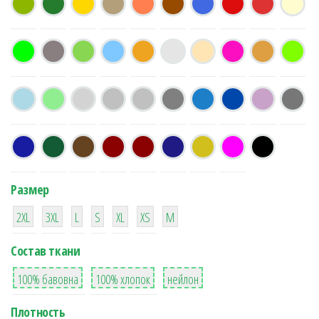
Размер
38
16
42
42
42
4
42
2XL
3XL
L
S
XL
XS
М
Состав ткани
8
36
2
100% бавовна
100% хлопок
нейлон
Плотность