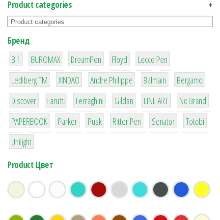
Product categories
+
Бренд
1
1
1
2
2
B 1
BUROMAX
DreamPen
Floyd
Lecce Pen
3
3
1
4
26
Lediberg ТМ
XINDAO
Andre Philippe
Balmain
Bergamo
64
299
4
42
4
90
Discover
Farutti
Ferraghini
Gildan
LINE ART
No Brand
8
6
2
22
15
43
PAPERBOOK
Parker
Pusk
Ritter Pen
Senator
Totobi
1
Unilight
Product Цвет