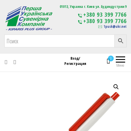
Первая Украинская Сувенирная Компания
01013, Украина г. Киев ул. Будиндустрии 9
Изготовление
+380 93 399 7766
сувенирной продукции
+380 93 399 7766
с логотипом
1pusk@ukr.net
Вход/
0
Регистрация
Меню