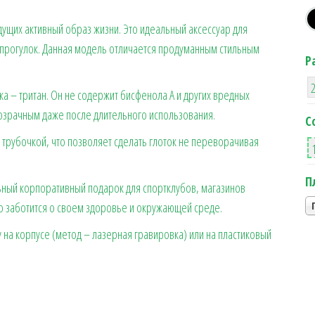
t
m
ge
ит
ущих активный образ жизни. Это идеальный аксессуар для
r
ь
х прогулок. Данная модель отличается продуманным стильным
Р
ка – тритан. Он не содержит бисфенола А и других вредных
розрачным даже после длительного использования.
С
трубочкой, что позволяет сделать глоток не переворачивая
П
ный корпоративный подарок для спортклубов, магазинов
кто заботится о своем здоровье и окружающей среде.
 на корпусе (метод – лазерная гравировка) или на пластиковый