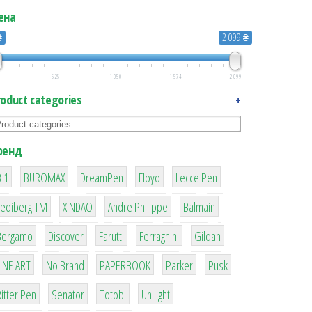
ена
₴
2 099 ₴
525
1 050
1 574
2 099
roduct categories
+
ренд
1
1
1
2
2
 1
BUROMAX
DreamPen
Floyd
Lecce Pen
3
3
1
4
Lediberg ТМ
XINDAO
Andre Philippe
Balmain
26
64
299
4
42
Bergamo
Discover
Farutti
Ferraghini
Gildan
4
90
8
6
2
LINE ART
No Brand
PAPERBOOK
Parker
Pusk
22
15
43
1
itter Pen
Senator
Totobi
Unilight