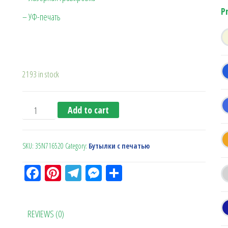
P
– УФ-печать
2193 in stock
Бутылочка для питья ESMO (Оранжевая) quantity
Add to cart
SKU:
35N716520
Category:
Бутылки с печатью
Fa
Pi
Te
M
О
ce
nt
le
es
тп
bo
er
gr
se
ра
REVIEWS (0)
ok
es
a
n
в