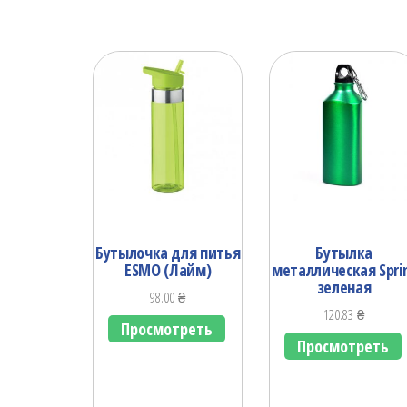
Бутылочка для питья
Бутылка
ESMO (Лайм)
металлическая Spri
зеленая
98.00
₴
120.83
₴
Просмотреть
Просмотреть