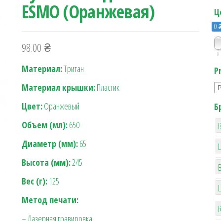
ESMO (Оранжевая)
Ц
0 
98.00
₴
0
Материал:
Тритан
P
Материал крышки:
Пластик
Цвет:
Оранжевый
Б
Объем (мл):
650
B
Диаметр (мм):
65
Высота (мм):
245
Вес (г):
125
Метод печати:
R
– Лазерная гравировка