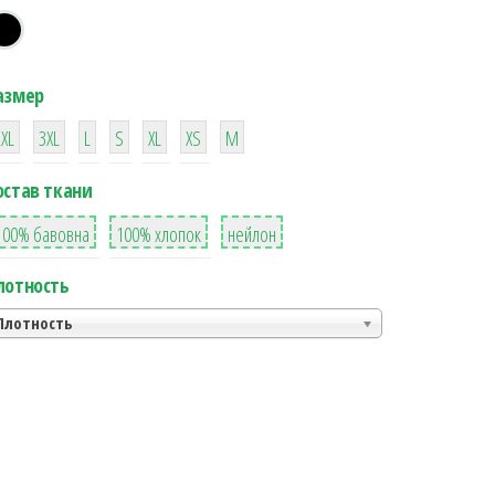
азмер
38
16
42
42
42
4
42
2XL
3XL
L
S
XL
XS
М
остав ткани
8
36
2
100% бавовна
100% хлопок
нейлон
лотность
Плотность