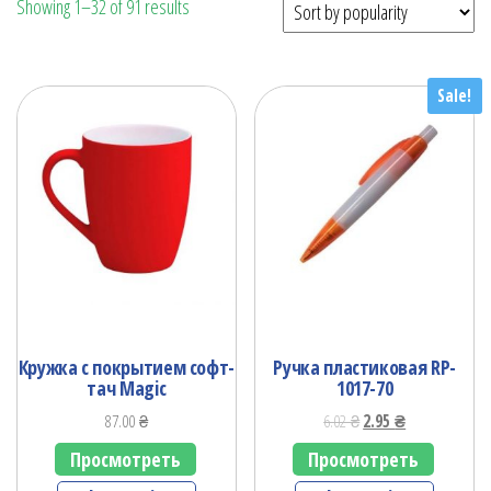
Showing 1–32 of 91 results
Sale!
Кружка с покрытием софт-
Ручка пластиковая RP-
тач Magic
1017-70
87.00
₴
6.02
₴
2.95
₴
Просмотреть
Просмотреть