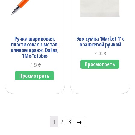
Ручка шариковая,
Эко-сумка ‘Market 1’ с
пластиковая с метал.
оранжевой ручкой
клипом оранж. Dallas,
21.00
₴
ТМ»Totobi»
Просмотреть
11.63
₴
Просмотреть
1
2
3
→