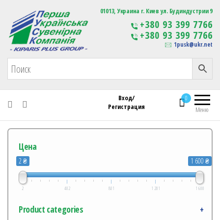
Первая Украинская Сувенирная Компания
01013, Украина г. Киев ул. Будиндустрии 9
Изготовление
+380 93 399 7766
сувенирной продукции
+380 93 399 7766
с логотипом
1pusk@ukr.net
Вход/
0
Регистрация
Меню
Цена
2 ₴
1 600 ₴
2
402
801
1 201
1 600
Product categories
+