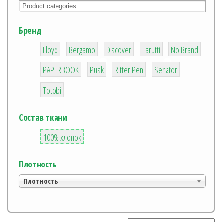
Бренд
1
1
11
14
11
Floyd
Bergamo
Discover
Farutti
No Brand
1
1
2
2
PAPERBOOK
Pusk
Ritter Pen
Senator
4
Totobi
Состав ткани
1
100% хлопок
Плотность
Плотность