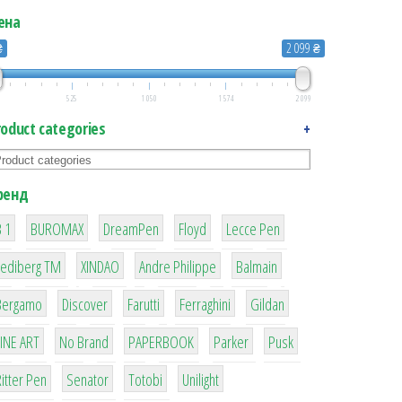
ена
₴
2 099 ₴
525
1 050
1 574
2 099
roduct categories
+
ренд
1
1
1
2
2
 1
BUROMAX
DreamPen
Floyd
Lecce Pen
3
3
1
4
Lediberg ТМ
XINDAO
Andre Philippe
Balmain
26
64
299
4
42
Bergamo
Discover
Farutti
Ferraghini
Gildan
4
90
8
6
2
LINE ART
No Brand
PAPERBOOK
Parker
Pusk
22
15
43
1
itter Pen
Senator
Totobi
Unilight