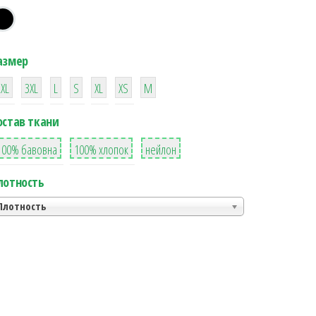
азмер
38
16
42
42
42
4
42
2XL
3XL
L
S
XL
XS
М
остав ткани
8
36
2
100% бавовна
100% хлопок
нейлон
лотность
Плотность