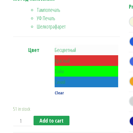
P
Тампопечать
УФ Печать
Шелкотрафарет
Цвет
Бесцветный
Красный
Лайм
Синий
Clear
51 in stock
Бутылочка для воды School quantity
Add to cart