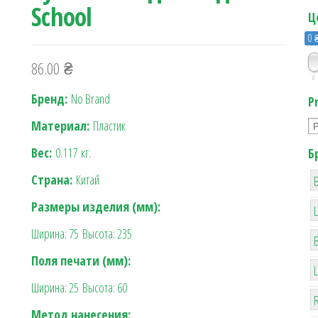
School
Ц
0 
86.00
₴
0
Бренд:
No Brand
P
Материал:
Пластик
Вес:
0.117
кг.
Б
Страна:
Китай
B
Размеры изделия (мм):
Ширина: 75
Высота: 235
Поля печати (мм):
Ширина: 25
Высота: 60
R
Метод нанесения: