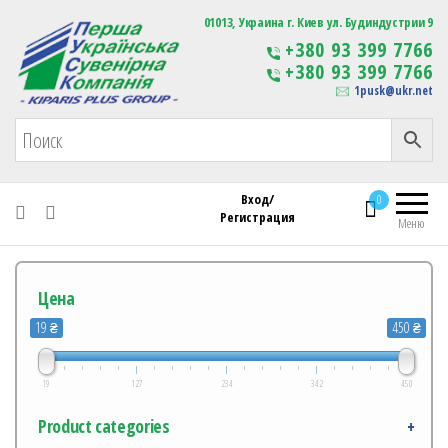
Первая Украинская Сувенирная Компания
01013, Украина г. Киев ул. Будиндустрии 9
Изготовление
+380 93 399 7766
сувенирной продукции
+380 93 399 7766
с логотипом
1pusk@ukr.net
Вход/
0
Регистрация
Меню
Цена
19 ₴
450 ₴
19
127
234
342
450
Product categories
+