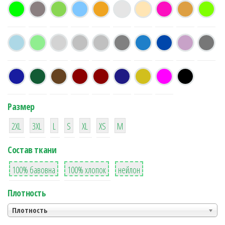
Размер
38
16
42
42
42
4
42
2XL
3XL
L
S
XL
XS
М
Состав ткани
8
36
2
100% бавовна
100% хлопок
нейлон
Плотность
Плотность