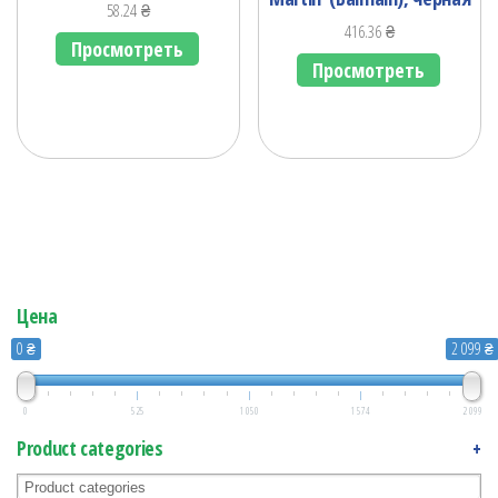
58.24
₴
416.36
₴
Просмотреть
Просмотреть
Цена
0 ₴
2 099 ₴
0
525
1 050
1 574
2 099
Product categories
+