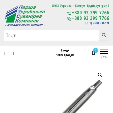
Первая Украинская Сувенирная Компания
01013, Украина г. Киев ул. Будиндустрии 9
Изготовление
+380 93 399 7766
сувенирной продукции
+380 93 399 7766
с логотипом
1pusk@ukr.net
Вход/
0
Регистрация
Меню