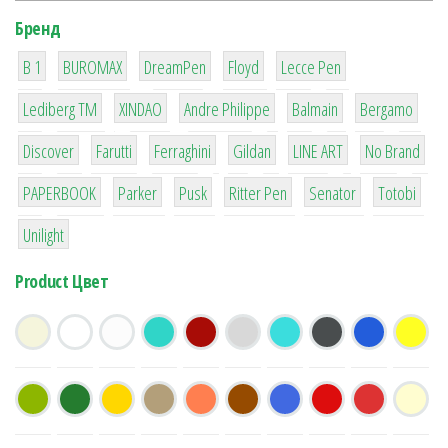
Бренд
1
1
1
2
2
B 1
BUROMAX
DreamPen
Floyd
Lecce Pen
3
3
1
4
26
Lediberg ТМ
XINDAO
Andre Philippe
Balmain
Bergamo
64
299
4
42
4
90
Discover
Farutti
Ferraghini
Gildan
LINE ART
No Brand
8
6
2
22
15
43
PAPERBOOK
Parker
Pusk
Ritter Pen
Senator
Totobi
1
Unilight
Product Цвет