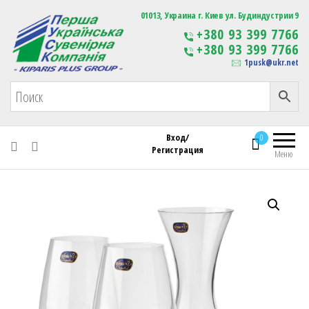
Первая Украинская Сувенирная Компания
01013, Украина г. Киев ул. Будиндустрии 9
Изготовление
+380 93 399 7766
сувенирной продукции
+380 93 399 7766
с логотипом
1pusk@ukr.net
Вход/
0
Регистрация
Меню