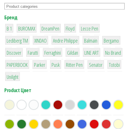
Бренд
1
1
1
2
2
B 1
BUROMAX
DreamPen
Floyd
Lecce Pen
3
3
1
4
26
Lediberg ТМ
XINDAO
Andre Philippe
Balmain
Bergamo
64
299
4
42
4
90
Discover
Farutti
Ferraghini
Gildan
LINE ART
No Brand
8
6
2
22
15
43
PAPERBOOK
Parker
Pusk
Ritter Pen
Senator
Totobi
1
Unilight
Product Цвет