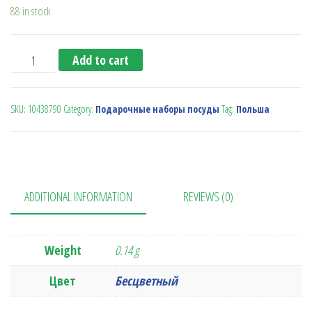
88 in stock
Набор для вина (Bohemia) quantity
Add to cart
SKU:
10438790
Category:
Подарочные наборы посуды
Tag:
Польша
ADDITIONAL INFORMATION
REVIEWS (0)
Weight
0.14 g
Цвет
Бесцветный