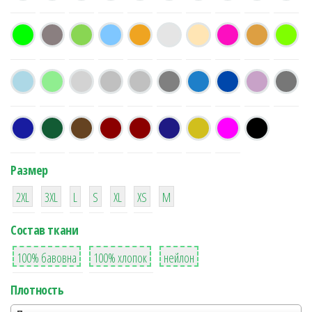
Размер
38
16
42
42
42
4
42
2XL
3XL
L
S
XL
XS
М
Состав ткани
8
36
2
100% бавовна
100% хлопок
нейлон
Плотность