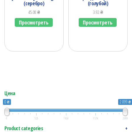
(серебро)
(голубой)
45.08
₴
3.92
₴
Просмотреть
Просмотреть
Цена
0 ₴
2 099 ₴
0
525
1 050
1 574
2 099
Product categories
+