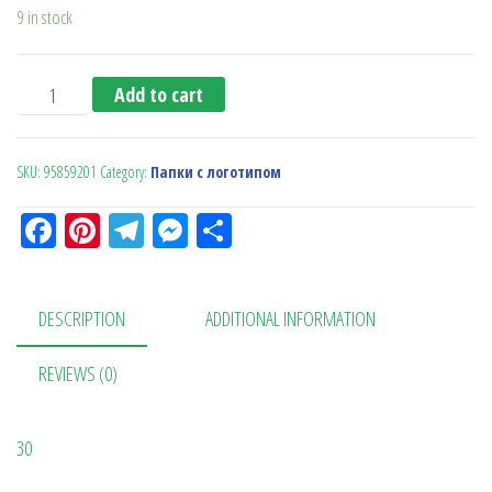
9 in stock
Папка для документов quantity
Add to cart
SKU:
95859201
Category:
Папки с логотипом
Fa
Pi
Te
M
О
ce
nt
le
es
тп
bo
er
gr
se
ра
DESCRIPTION
ADDITIONAL INFORMATION
ok
es
a
n
в
t
m
ge
ит
REVIEWS (0)
r
ь
30