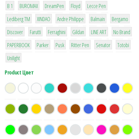
1
1
1
2
2
B 1
BUROMAX
DreamPen
Floyd
Lecce Pen
3
3
1
4
26
Lediberg ТМ
XINDAO
Andre Philippe
Balmain
Bergamo
64
299
4
42
4
90
Discover
Farutti
Ferraghini
Gildan
LINE ART
No Brand
8
6
2
22
15
43
PAPERBOOK
Parker
Pusk
Ritter Pen
Senator
Totobi
1
Unilight
Product Цвет