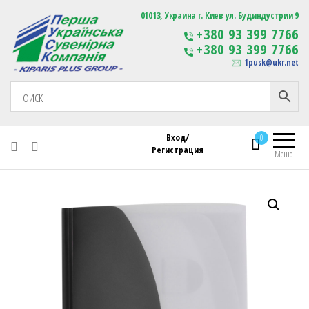
Первая Украинская Сувенирная Компания
01013, Украина г. Киев ул. Будиндустрии 9
Изготовление
+380 93 399 7766
сувенирной продукции
+380 93 399 7766
с логотипом
1pusk@ukr.net
Вход/
0
Регистрация
Меню