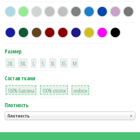
Размер
38
16
42
42
42
4
42
2XL
3XL
L
S
XL
XS
М
Состав ткани
8
36
2
100% бавовна
100% хлопок
нейлон
Плотность
Плотность