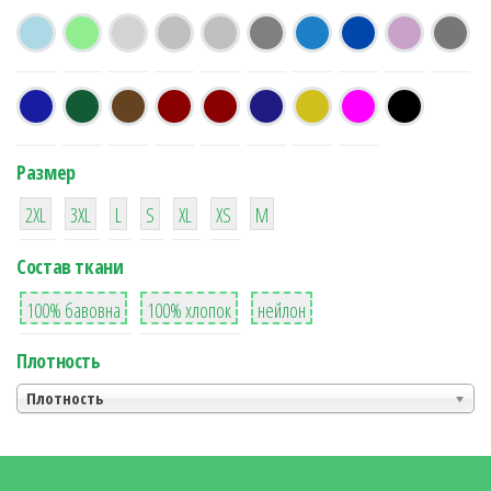
Размер
38
16
42
42
42
4
42
2XL
3XL
L
S
XL
XS
М
Состав ткани
8
36
2
100% бавовна
100% хлопок
нейлон
Плотность
Плотность