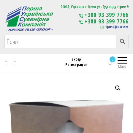
Первая Украинская Сувенирная Компания
01013, Украина г. Киев ул. Будиндустрии 9
Изготовление
+380 93 399 7766
сувенирной продукции
+380 93 399 7766
с логотипом
1pusk@ukr.net
Вход/
0
Регистрация
Меню