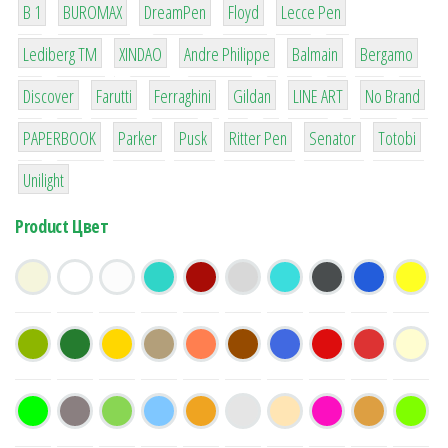
B 1
BUROMAX
DreamPen
Floyd
Lecce Pen
3
3
1
4
26
Lediberg ТМ
XINDAO
Andre Philippe
Balmain
Bergamo
64
299
4
42
4
90
Discover
Farutti
Ferraghini
Gildan
LINE ART
No Brand
8
6
2
22
15
43
PAPERBOOK
Parker
Pusk
Ritter Pen
Senator
Totobi
1
Unilight
Product Цвет