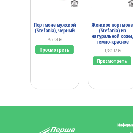
Портмоне мужской
Женское портмоне
(Stefania), черный
(Stefania) из
натуральной кожи
929.04
₴
темно-красное
Просмотреть
1,331.12
₴
Просмотреть
Информ