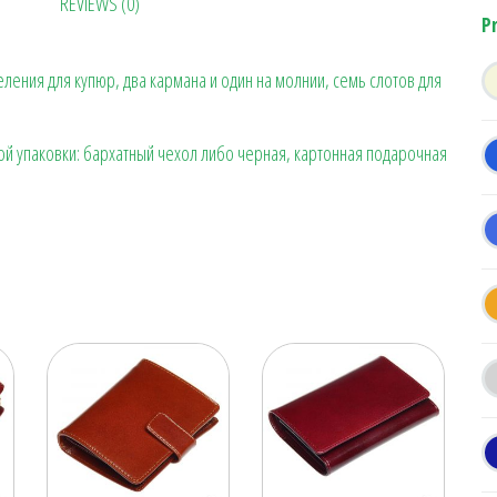
REVIEWS (0)
ok
es
a
n
в
P
t
m
ge
ит
еления для купюр, два кармана и один на молнии, семь слотов для
r
ь
ой упаковки: бархатный чехол либо черная, картонная подарочная