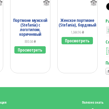
Портмоне мужской
Женское портмоне
Р
(Stefania) с
(Stefania), бордовый
,
логотипом,
1,044.96
₴
коричневый
Просмотреть
880.04
₴
С
Просмотреть
П
ация
Полезно знать