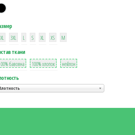
азмер
38
16
42
42
42
4
42
2XL
3XL
L
S
XL
XS
М
остав ткани
8
36
2
100% бавовна
100% хлопок
нейлон
лотность
Плотность