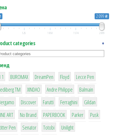
ена
₴
2 099 ₴
525
1 050
1 574
2 099
roduct categories
+
ренд
ity
1
1
1
2
2
 1
BUROMAX
DreamPen
Floyd
Lecce Pen
3
3
1
4
Lediberg ТМ
XINDAO
Andre Philippe
Balmain
26
64
299
4
42
Bergamo
Discover
Farutti
Ferraghini
Gildan
4
90
8
6
2
LINE ART
No Brand
PAPERBOOK
Parker
Pusk
22
15
43
1
itter Pen
Senator
Totobi
Unilight