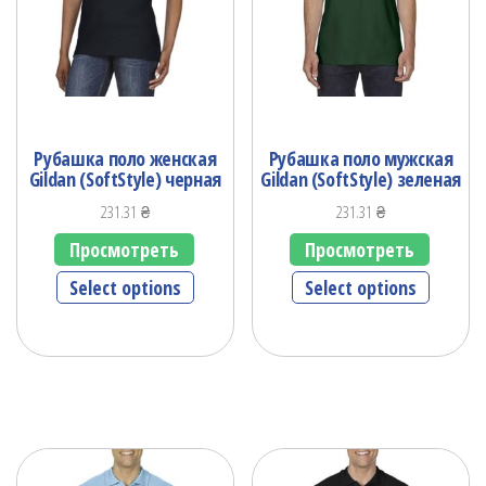
Рубашка поло женская
Рубашка поло мужская
Gildan (SoftStyle) черная
Gildan (SoftStyle) зеленая
231.31
₴
231.31
₴
Просмотреть
Просмотреть
Select options
Select options