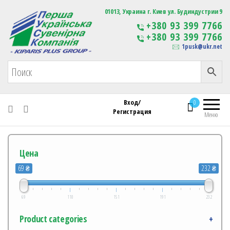
Первая Украинская Сувенирная Компания
01013, Украина г. Киев ул. Будиндустрии 9
Изготовление
+380 93 399 7766
сувенирной продукции
+380 93 399 7766
с логотипом
1pusk@ukr.net
Вход/
0
Регистрация
Меню
Цена
69 ₴
232 ₴
69
110
151
191
232
Product categories
+