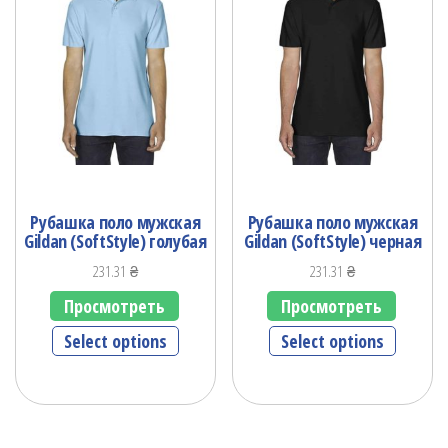
Рубашка поло мужская
Рубашка поло мужская
Gildan (SoftStyle) голубая
Gildan (SoftStyle) черная
231.31
₴
231.31
₴
Просмотреть
Просмотреть
Select options
Select options