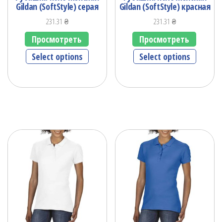
Gildan (SoftStyle) серая
Gildan (SoftStyle) красная
231.31
₴
231.31
₴
Просмотреть
Просмотреть
Select options
Select options