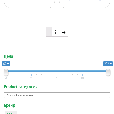
1
2
→
Цена
69 ₴
232 ₴
69
110
151
191
232
Product categories
+
Бренд
38