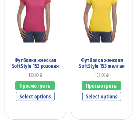
Футболка женская
Футболка женская
SoftStyle 153 розовая
SoftStyle 153 желтая
133.00
₴
133.00
₴
Просмотреть
Просмотреть
Select options
Select options