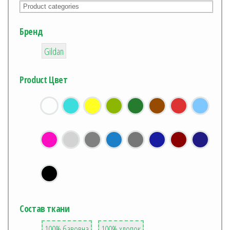
Бренд
38
Gildan
Product Цвет
Состав ткани
4
34
100% бавовна
100% хлопок