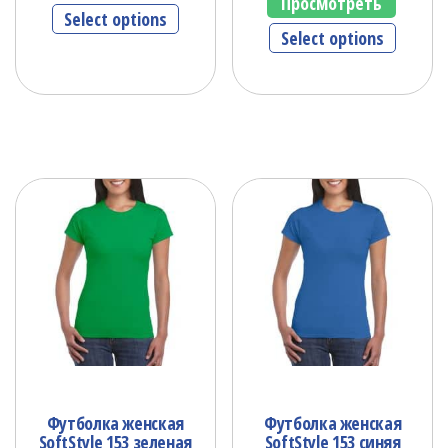
Просмотреть
Select options
Select options
Футболка женская
Футболка женская
SoftStyle 153 зеленая
SoftStyle 153 синяя