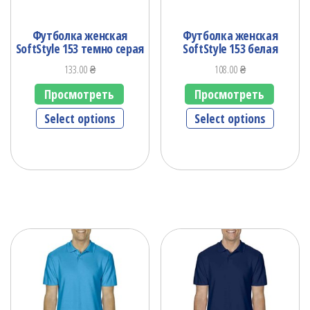
Футболка женская
Футболка женская
SoftStyle 153 темно серая
SoftStyle 153 белая
133.00
₴
108.00
₴
Просмотреть
Просмотреть
Select options
Select options