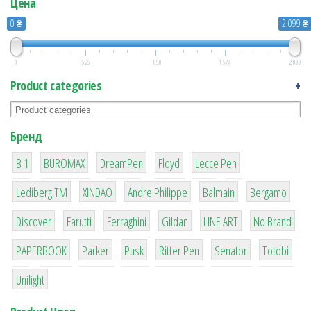
Цена
0 ₴
2 099 ₴
0
525
1 050
1 574
2 099
Product categories
+
Бренд
1
1
1
2
2
B 1
BUROMAX
DreamPen
Floyd
Lecce Pen
3
3
1
4
26
Lediberg ТМ
XINDAO
Andre Philippe
Balmain
Bergamo
64
299
4
42
4
90
Discover
Farutti
Ferraghini
Gildan
LINE ART
No Brand
8
6
2
22
15
43
PAPERBOOK
Parker
Pusk
Ritter Pen
Senator
Totobi
1
Unilight