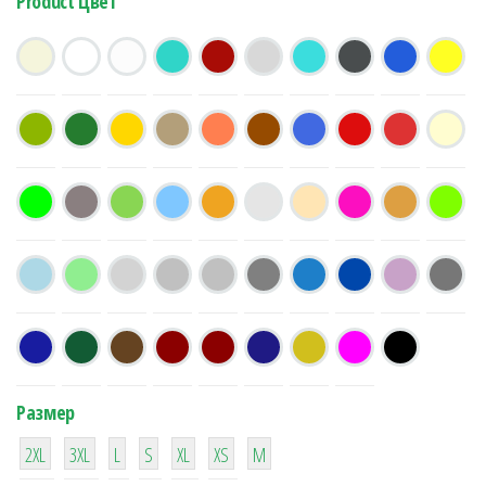
Product Цвет
Размер
38
16
42
42
42
4
42
2XL
3XL
L
S
XL
XS
М