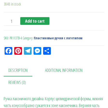
3848 in stock
Ручка автоматическая PR1137B бел.ярк.оранж. quantity
Add to cart
SKU:
PR1137B-4
Category:
Пластиковые ручки с логотипом
Fa
Pi
Te
M
О
ce
nt
le
es
тп
bo
er
gr
se
ра
DESCRIPTION
ADDITIONAL INFORMATION
ok
es
a
n
в
t
m
ge
ит
REVIEWS (0)
r
ь
Ручка лаконичного дизайна. Корпус цилиндрической формы, нижняя
часть конусообразно сужается к зоне наконечника. Верхняя часть