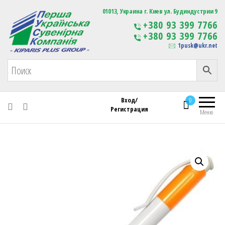
Первая Украинская Сувенирная Компания
01013, Украина г. Киев ул. Будиндустрии 9
Изготовление
+380 93 399 7766
сувенирной продукции
+380 93 399 7766
с логотипом
1pusk@ukr.net
Вход/
0
Регистрация
Меню