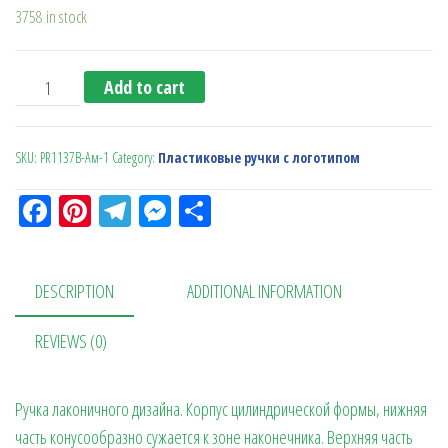
3758 in stock
Ручка автоматическая PR1137B красн.мат.04.04.04 quanti
Add to cart
SKU:
PR1137B-Ам-1
Category:
Пластиковые ручки с логотипом
Fa
Pi
Te
M
О
ce
nt
le
es
тп
bo
er
gr
se
ра
DESCRIPTION
ADDITIONAL INFORMATION
ok
es
a
n
в
t
m
ge
ит
REVIEWS (0)
r
ь
Ручка лаконичного дизайна. Корпус цилиндрической формы, нижняя
часть конусообразно сужается к зоне наконечника. Верхняя часть