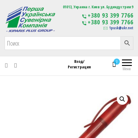
Первая Украинская Сувенирная Компания
01013, Украина г. Киев ул. Будиндустрии 9
Изготовление
+380 93 399 7766
сувенирной продукции
+380 93 399 7766
с логотипом
1pusk@ukr.net
Вход/
0
Регистрация
Меню