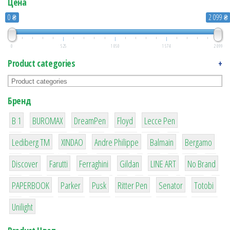
Цена
0 ₴
2 099 ₴
0
525
1 050
1 574
2 099
Product categories
+
Бренд
1
1
1
2
2
B 1
BUROMAX
DreamPen
Floyd
Lecce Pen
3
3
1
4
26
Lediberg ТМ
XINDAO
Andre Philippe
Balmain
Bergamo
64
299
4
42
4
90
Discover
Farutti
Ferraghini
Gildan
LINE ART
No Brand
8
6
2
22
15
43
PAPERBOOK
Parker
Pusk
Ritter Pen
Senator
Totobi
1
Unilight