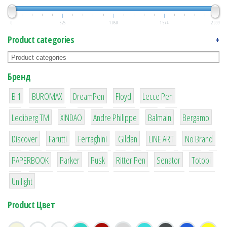
0
525
1 050
1 574
2 099
Product categories
+
Бренд
1
1
1
2
2
B 1
BUROMAX
DreamPen
Floyd
Lecce Pen
3
3
1
4
26
Lediberg ТМ
XINDAO
Andre Philippe
Balmain
Bergamo
64
299
4
42
4
90
Discover
Farutti
Ferraghini
Gildan
LINE ART
No Brand
8
6
2
22
15
43
PAPERBOOK
Parker
Pusk
Ritter Pen
Senator
Totobi
1
Unilight
Product Цвет