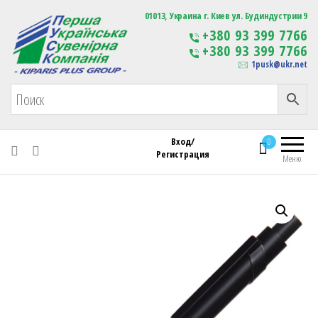
Первая Украинская Сувенирная Компания
01013, Украина г. Киев ул. Будиндустрии 9
Изготовление
+380 93 399 7766
сувенирной продукции
+380 93 399 7766
с логотипом
1pusk@ukr.net
Вход/
0
Регистрация
Меню