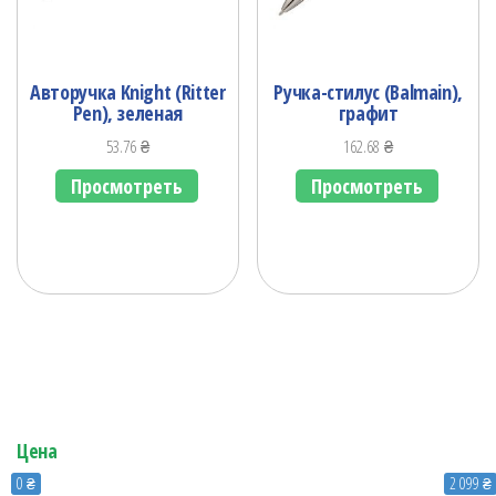
Авторучка Knight (Ritter
Ручка-стилус (Balmain),
Pen), зеленая
графит
53.76
₴
162.68
₴
Просмотреть
Просмотреть
Цена
0 ₴
2 099 ₴