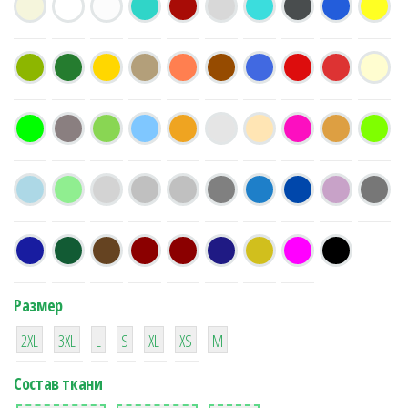
Размер
38
16
42
42
42
4
42
2XL
3XL
L
S
XL
XS
М
Состав ткани
8
36
2