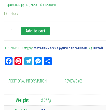
Шариковая ручка, черный стержень
13 in stock
Ручка металлическая 'Mikado' (черная) quantity
Add to cart
SKU:
39144303
Category:
Металлические ручки с логотипом
Tag:
Китай
Fa
Pi
Te
M
О
ce
nt
le
es
тп
bo
er
gr
se
ра
ADDITIONAL INFORMATION
REVIEWS (0)
ok
es
a
n
в
t
m
ge
ит
r
ь
Weight
0.014 g