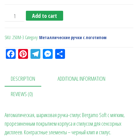
Ручка металлическая, шариковая Soft (синяя) quantity
Add to cart
SKU:
250M-3
Category:
Металлические ручки с логотипом
Fa
Pi
Te
M
О
ce
nt
le
es
тп
bo
er
gr
se
ра
DESCRIPTION
ADDITIONAL INFORMATION
ok
es
a
n
в
t
m
ge
ит
REVIEWS (0)
r
ь
Автоматическая, шариковая ручка-стилус Bergamo Soft c мягким,
прорезиненным покрытием корпуса и стилусом для сенсорных
дисплеев. Контрастные элементы – черный клип и стилус.