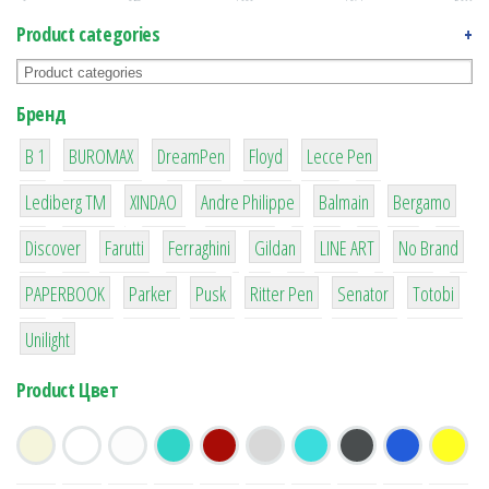
Product categories
+
Бренд
1
1
1
2
2
B 1
BUROMAX
DreamPen
Floyd
Lecce Pen
3
3
1
4
26
Lediberg ТМ
XINDAO
Andre Philippe
Balmain
Bergamo
64
299
4
42
4
90
Discover
Farutti
Ferraghini
Gildan
LINE ART
No Brand
8
6
2
22
15
43
PAPERBOOK
Parker
Pusk
Ritter Pen
Senator
Totobi
1
Unilight
Product Цвет