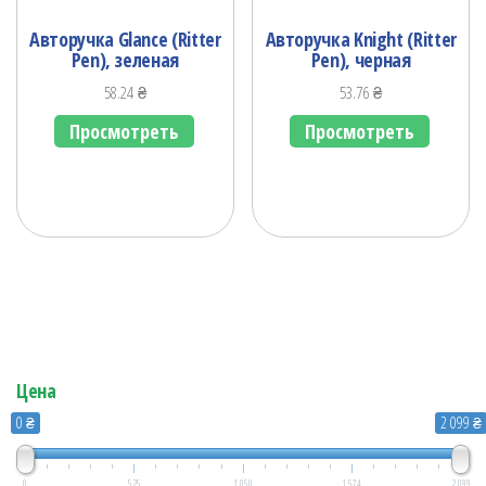
Авторучка Glance (Ritter
Авторучка Knight (Ritter
Pen), зеленая
Pen), черная
58.24
₴
53.76
₴
Просмотреть
Просмотреть
Цена
0 ₴
2 099 ₴
0
525
1 050
1 574
2 099