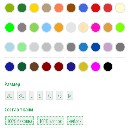
Размер
38
16
42
42
42
4
42
2XL
3XL
L
S
XL
XS
М
Состав ткани
8
36
2
100% бавовна
100% хлопок
нейлон