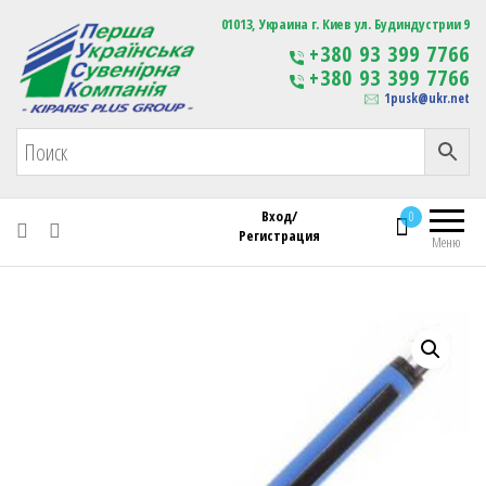
Первая Украинская Сувенирная Компания
01013, Украина г. Киев ул. Будиндустрии 9
Изготовление
+380 93 399 7766
сувенирной продукции
+380 93 399 7766
с логотипом
1pusk@ukr.net
Вход/
0
Регистрация
Меню