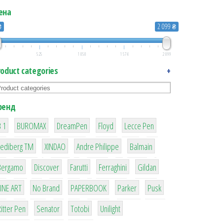
ена
₴
2 099 ₴
525
1 050
1 574
2 099
roduct categories
+
ренд
1
1
1
2
2
 1
BUROMAX
DreamPen
Floyd
Lecce Pen
3
3
1
4
Lediberg ТМ
XINDAO
Andre Philippe
Balmain
26
64
299
4
42
Bergamo
Discover
Farutti
Ferraghini
Gildan
4
90
8
6
2
LINE ART
No Brand
PAPERBOOK
Parker
Pusk
22
15
43
1
itter Pen
Senator
Totobi
Unilight