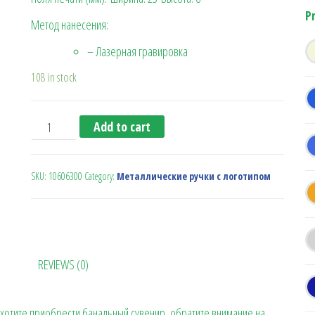
P
Метод нанесения:
– Лазерная гравировка
108 in stock
Металлическая шариковая ручка 'St Martin' (Balmain
Add to cart
SKU:
10606300
Category:
Металлические ручки с логотипом
REVIEWS (0)
 хотите приобрести банальный сувенир, обратите внимание на