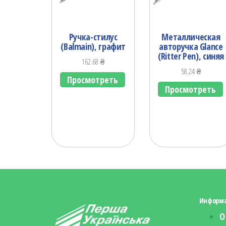
Ручка-стилус
Металлическая
(Balmain), графит
авторучка Glance
(Ritter Pen), синяя
162.68
₴
58.24
₴
Просмотреть
Просмотреть
Информ
О