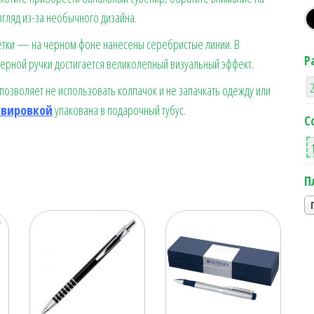
взгляд из-за необычного дизайна.
етки — на черном фоне нанесены серебристые линии. В
Р
ерной ручки достигается великолепный визуальный эффект.
озволяет не использовать колпачок и не запачкать одежду или
авировкой
упакована в подарочный тубус.
С
П