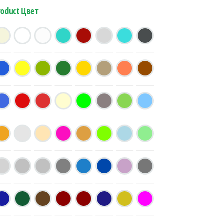
roduct Цвет
), черная quantity