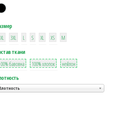
азмер
38
16
42
42
42
4
42
2XL
3XL
L
S
XL
XS
М
остав ткани
8
36
2
100% бавовна
100% хлопок
нейлон
лотность
Плотность