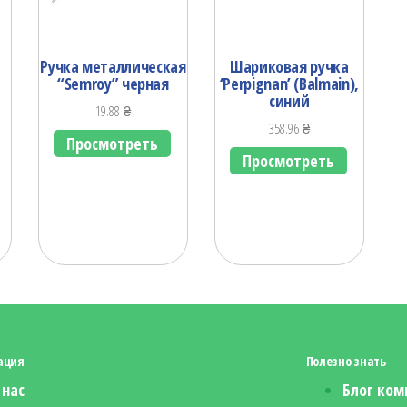
Ручка металлическая
Шариковая ручка
“Semroy” черная
‘Perpignan’ (Balmain),
синий
19.88
₴
358.96
₴
Просмотреть
Просмотреть
ация
Полезно знать
 нас
Блог ком