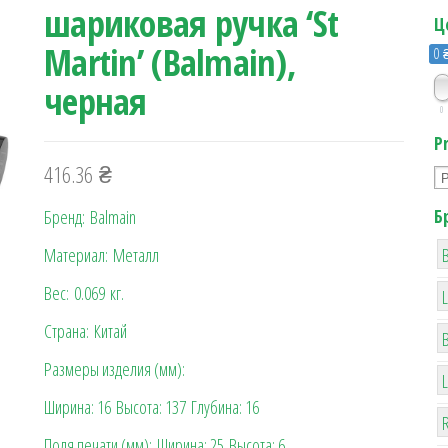
шариковая ручка ‘St
Ц
Martin’ (Balmain),
0 
черная
0
P
416.36
₴
Б
Бренд: Balmain
Материал: Металл
B
Вес:
0.069
кг.
Страна: Китай
Размеры изделия (мм):
Ширина: 16
Высота: 137
Глубина: 16
R
Поля печати (мм):
Ширина: 25
Высота: 6