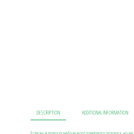
DESCRIPTION
ADDITIONAL INFORMATION
Если вы в поисках небольшого памятного подарка, но не