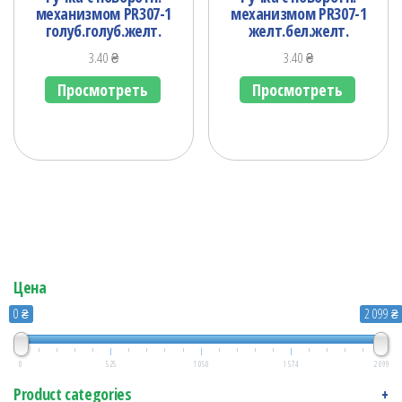
механизмом PR307-1
механизмом PR307-1
голуб.голуб.желт.
желт.бел.желт.
3.40
₴
3.40
₴
Просмотреть
Просмотреть
Цена
0 ₴
2 099 ₴
0
525
1 050
1 574
2 099
Product categories
+