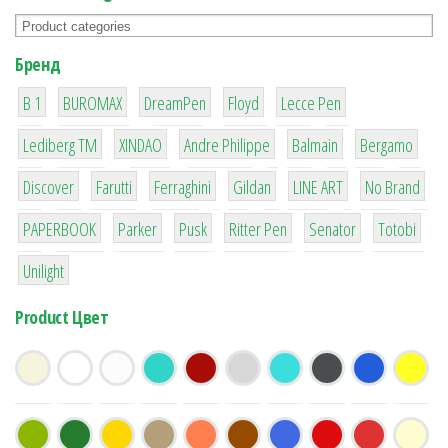
Бренд
1
1
1
2
2
B 1
BUROMAX
DreamPen
Floyd
Lecce Pen
3
3
1
4
26
Lediberg ТМ
XINDAO
Andre Philippe
Balmain
Bergamo
64
299
4
42
4
90
Discover
Farutti
Ferraghini
Gildan
LINE ART
No Brand
8
6
2
22
15
43
PAPERBOOK
Parker
Pusk
Ritter Pen
Senator
Totobi
1
Unilight
Product Цвет