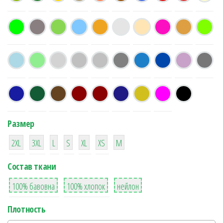
Размер
38
16
42
42
42
4
42
2XL
3XL
L
S
XL
XS
М
Состав ткани
8
36
2
100% бавовна
100% хлопок
нейлон
Плотность