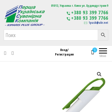
Первая Украинская Сувенирная Компания
01013, Украина г. Киев ул. Будиндустрии 9
Изготовление
+380 93 399 7766
сувенирной продукции
+380 93 399 7766
с логотипом
1pusk@ukr.net
Вход/
0
Регистрация
Меню