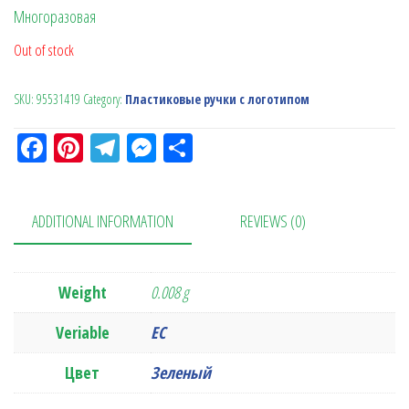
Многоразовая
Out of stock
SKU:
95531419
Category:
Пластиковые ручки с логотипом
Fa
Pi
Te
M
О
ce
nt
le
es
тп
bo
er
gr
se
ра
ADDITIONAL INFORMATION
REVIEWS (0)
ok
es
a
n
в
t
m
ge
ит
r
ь
Weight
0.008 g
Veriable
ЕС
Цвет
Зеленый