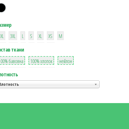
азмер
38
16
42
42
42
4
42
2XL
3XL
L
S
XL
XS
М
остав ткани
8
36
2
100% бавовна
100% хлопок
нейлон
лотность
Плотность