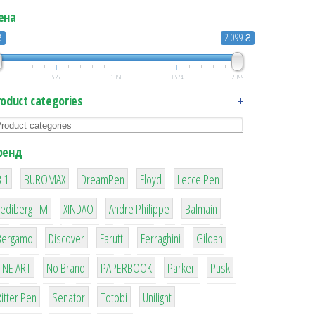
ена
₴
2 099 ₴
525
1 050
1 574
2 099
roduct categories
+
ренд
1
1
1
2
2
 1
BUROMAX
DreamPen
Floyd
Lecce Pen
3
3
1
4
Lediberg ТМ
XINDAO
Andre Philippe
Balmain
26
64
299
4
42
Bergamo
Discover
Farutti
Ferraghini
Gildan
4
90
8
6
2
LINE ART
No Brand
PAPERBOOK
Parker
Pusk
22
15
43
1
itter Pen
Senator
Totobi
Unilight