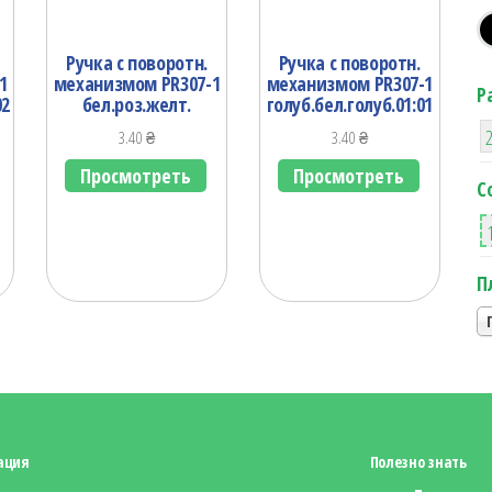
Ручка с поворотн.
Ручка с поворотн.
1
механизмом PR307-1
механизмом PR307-1
Р
02
бел.роз.желт.
голуб.бел.голуб.01:01
3.40
₴
3.40
₴
Просмотреть
Просмотреть
С
П
ация
Полезно знать