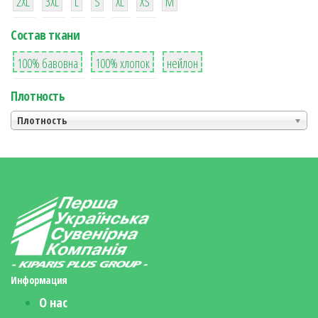
2XL
3XL
L
S
XL
XS
М
Состав ткани
8
36
2
100% бавовна
100% хлопок
нейлон
Плотность
Плотность
Информация
О нас