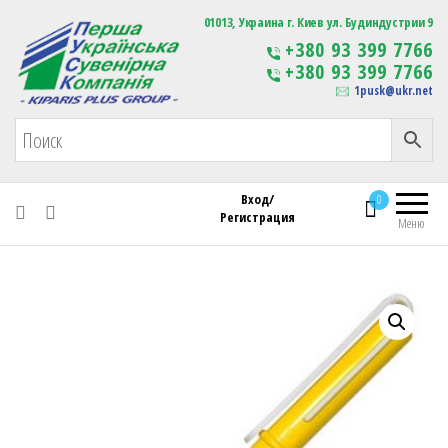
Первая Украинская Сувенирная Компания
01013, Украина г. Киев ул. Будиндустрии 9
Изготовление
+380 93 399 7766
сувенирной продукции
+380 93 399 7766
с логотипом
1pusk@ukr.net
Вход/
0
Регистрация
Меню