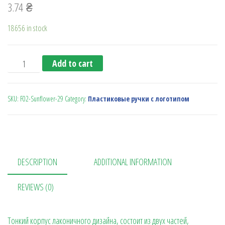
3.74
₴
18656 in stock
Ручка с поворотн. механизмом F02-Sunflower желт.желт.б
Add to cart
SKU:
F02-Sunflower-29
Category:
Пластиковые ручки с логотипом
DESCRIPTION
ADDITIONAL INFORMATION
REVIEWS (0)
Тонкий корпус лаконичного дизайна, состоит из двух частей,