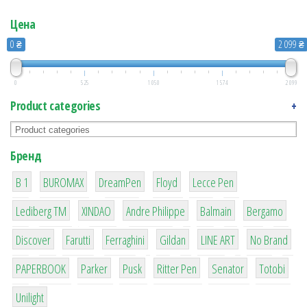
Цена
0 ₴
2 099 ₴
0
525
1 050
1 574
2 099
Product categories
+
Бренд
1
1
1
2
2
B 1
BUROMAX
DreamPen
Floyd
Lecce Pen
3
3
1
4
26
Lediberg ТМ
XINDAO
Andre Philippe
Balmain
Bergamo
64
299
4
42
4
90
Discover
Farutti
Ferraghini
Gildan
LINE ART
No Brand
8
6
2
22
15
43
PAPERBOOK
Parker
Pusk
Ritter Pen
Senator
Totobi
1
Unilight