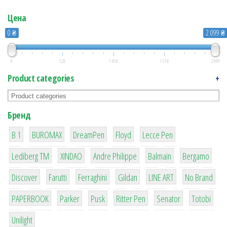
Цена
0 ₴
2 099 ₴
0
525
1 050
1 574
2 099
Product categories
+
Бренд
1
1
1
2
2
B 1
BUROMAX
DreamPen
Floyd
Lecce Pen
3
3
1
4
26
Lediberg ТМ
XINDAO
Andre Philippe
Balmain
Bergamo
64
299
4
42
4
90
Discover
Farutti
Ferraghini
Gildan
LINE ART
No Brand
8
6
2
22
15
43
PAPERBOOK
Parker
Pusk
Ritter Pen
Senator
Totobi
1
Unilight