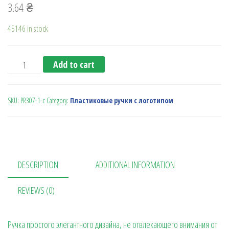
3.64
₴
45146 in stock
Ручка с поворотн. механизмом PR307-1 бел.сереб.бел. qu
Add to cart
SKU:
PR307-1-с
Category:
Пластиковые ручки с логотипом
DESCRIPTION
ADDITIONAL INFORMATION
REVIEWS (0)
Ручка простого элегантного дизайна, не отвлекающего внимания от