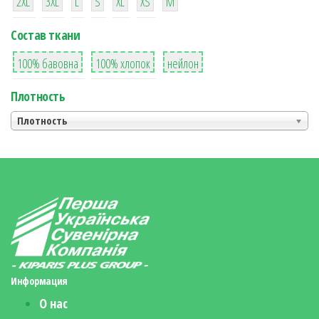
2XL
3XL
L
S
XL
XS
М
Состав ткани
8
36
2
100% бавовна
100% хлопок
нейлон
Плотность
Плотность
Информация
О нас