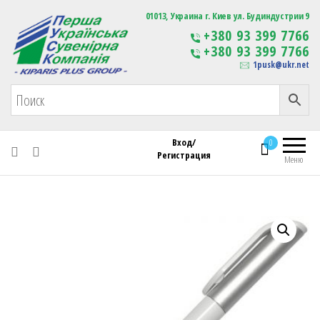
Первая Украинская Сувенирная Компания
01013, Украина г. Киев ул. Будиндустрии 9
Изготовление
+380 93 399 7766
сувенирной продукции
+380 93 399 7766
с логотипом
1pusk@ukr.net
Вход/
0
Регистрация
Меню