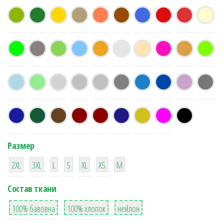
Размер
38
16
42
42
42
4
42
2XL
3XL
L
S
XL
XS
М
Состав ткани
8
36
2
100% бавовна
100% хлопок
нейлон