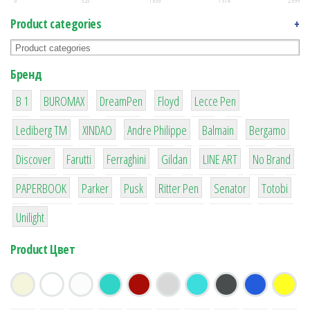
0
525
1 050
1 574
2 099
Product categories
+
Бренд
1
1
1
2
2
B 1
BUROMAX
DreamPen
Floyd
Lecce Pen
3
3
1
4
26
Lediberg ТМ
XINDAO
Andre Philippe
Balmain
Bergamo
64
299
4
42
4
90
Discover
Farutti
Ferraghini
Gildan
LINE ART
No Brand
8
6
2
22
15
43
PAPERBOOK
Parker
Pusk
Ritter Pen
Senator
Totobi
1
Unilight
Product Цвет