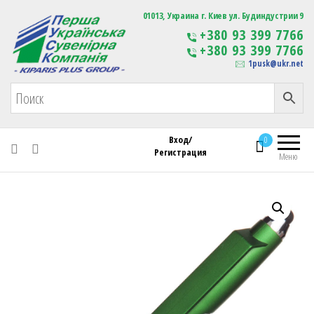
Первая Украинская Сувенирная Компания
01013, Украина г. Киев ул. Будиндустрии 9
Изготовление
+380 93 399 7766
сувенирной продукции
+380 93 399 7766
с логотипом
1pusk@ukr.net
Вход/
0
Регистрация
Меню