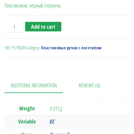
Пластиковая, черный стержень
Ручка-стилус подставка под смартфон (зеленая) quantit
Add to cart
SKU:
95798204
Category:
Пластиковые ручки с логотипом
ADDITIONAL INFORMATION
REVIEWS (0)
Weight
0.015 g
Veriable
ЕС