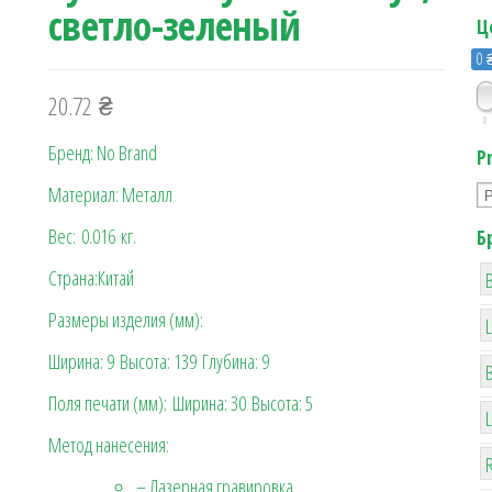
светло-зеленый
Ц
0 
20.72
₴
0
Бренд: No Brand
P
Материал: Металл
Вес:
0.016
кг.
Б
Страна:Китай
B
Размеры изделия (мм):
Ширина: 9
Высота: 139
Глубина: 9
Поля печати (мм):
Ширина: 30
Высота: 5
Метод нанесения:
R
– Лазерная гравировка