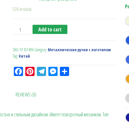
P
576 in stock
Ручка-стилус "Ordinary", светло-зеленый quantity
Add to cart
SKU:
91101496
Category:
Металлические ручки с логотипом
Tag:
Китай
Fa
Pi
Te
M
О
ce
nt
le
es
тп
bo
er
gr
se
ра
REVIEWS (0)
ok
es
a
n
в
t
m
ge
ит
ностью и стильным дизайном. Имеет поворотный механизм. Тип
r
ь