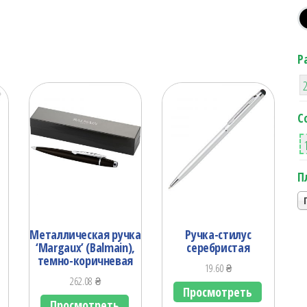
Р
С
П
Металлическая ручка
Ручка-стилус
‘Margaux’ (Balmain),
серебристая
темно-коричневая
19.60
₴
262.08
₴
Просмотреть
Просмотреть