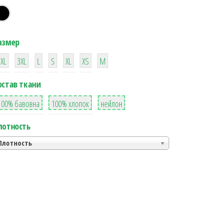
азмер
38
16
42
42
42
4
42
2XL
3XL
L
S
XL
XS
М
остав ткани
8
36
2
100% бавовна
100% хлопок
нейлон
лотность
Плотность