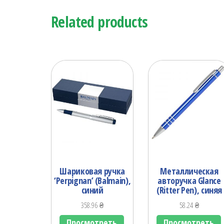
Related products
Шариковая ручка
Металлическая
‘Perpignan’ (Balmain),
авторучка Glance
синий
(Ritter Pen), синяя
358.96
₴
58.24
₴
Просмотреть
Просмотреть