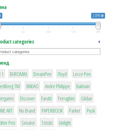
ена
₴
2 099 ₴
525
1 050
1 574
2 099
roduct categories
+
ренд
1
1
1
2
2
 1
BUROMAX
DreamPen
Floyd
Lecce Pen
3
3
1
4
Lediberg ТМ
XINDAO
Andre Philippe
Balmain
26
64
299
4
42
Bergamo
Discover
Farutti
Ferraghini
Gildan
4
90
8
6
2
LINE ART
No Brand
PAPERBOOK
Parker
Pusk
22
15
43
1
itter Pen
Senator
Totobi
Unilight