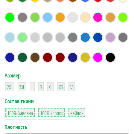
Размер
38
16
42
42
42
4
42
2XL
3XL
L
S
XL
XS
М
Состав ткани
8
36
2
100% бавовна
100% хлопок
нейлон
Плотность