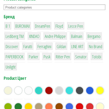
Бренд
1
1
1
2
2
B 1
BUROMAX
DreamPen
Floyd
Lecce Pen
3
3
1
4
26
Lediberg ТМ
XINDAO
Andre Philippe
Balmain
Bergamo
64
299
4
42
4
90
Discover
Farutti
Ferraghini
Gildan
LINE ART
No Brand
8
6
2
22
15
43
PAPERBOOK
Parker
Pusk
Ritter Pen
Senator
Totobi
1
Unilight
Product Цвет