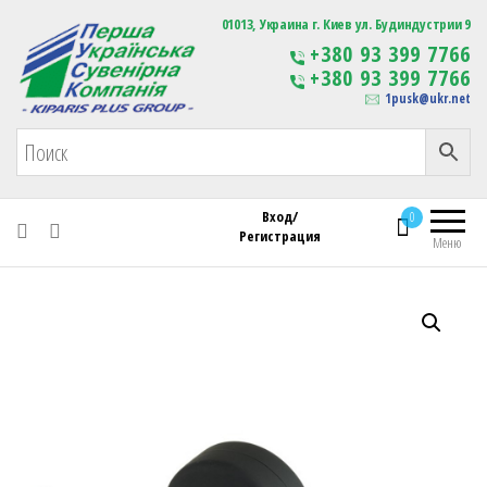
Первая Украинская Сувенирная Компания
01013, Украина г. Киев ул. Будиндустрии 9
Изготовление
+380 93 399 7766
сувенирной продукции
+380 93 399 7766
с логотипом
1pusk@ukr.net
Вход/
0
Регистрация
Меню