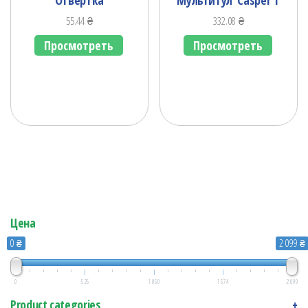
55.44
₴
332.08
₴
Просмотреть
Просмотреть
Цена
0 ₴
2 099 ₴
0
525
1 050
1 574
2 099
Product categories
+