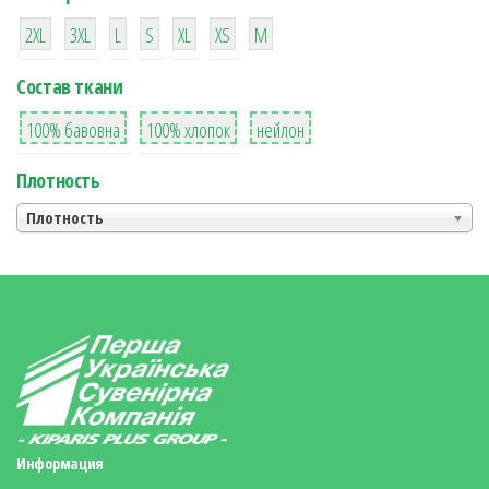
38
16
42
42
42
4
42
2XL
3XL
L
S
XL
XS
М
Состав ткани
8
36
2
100% бавовна
100% хлопок
нейлон
Плотность
Плотность
Информация