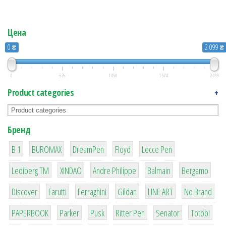
Цена
0 ₴
2 099 ₴
0
525
1 050
1 574
2 099
Product categories
+
Бренд
1
1
1
2
2
B 1
BUROMAX
DreamPen
Floyd
Lecce Pen
3
3
1
4
26
Lediberg ТМ
XINDAO
Andre Philippe
Balmain
Bergamo
64
299
4
42
4
90
Discover
Farutti
Ferraghini
Gildan
LINE ART
No Brand
8
6
2
22
15
43
PAPERBOOK
Parker
Pusk
Ritter Pen
Senator
Totobi
1