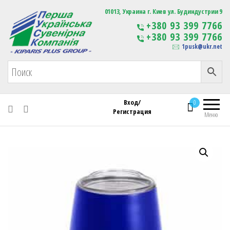
Первая Украинская Сувенирная Компания
01013, Украина г. Киев ул. Будиндустрии 9
Изготовление
+380 93 399 7766
сувенирной продукции
+380 93 399 7766
с логотипом
1pusk@ukr.net
Вход/
0
Регистрация
Меню