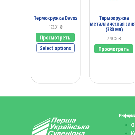
Термокружка Davos
Термокружка
металлическая син
173.31
₴
(380 мл)
Просмотреть
270.48
₴
Select options
Просмотреть
Информ
О
К