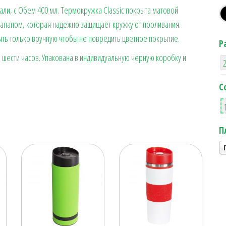
али, с Обем 400 мл. Термокружка Classic покрыта матовой
r
ь
апаном, которая надежно защищает кружку от проливания.
ть только вручную чтобы не повредить цветное покрытие.
Р
 шести часов. Упакована в индивидуальную черную коробку и
С
П