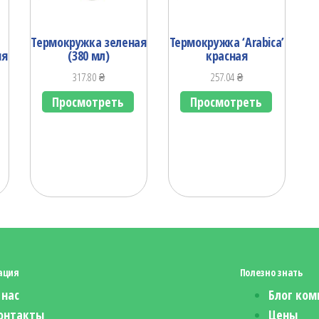
Термокружка зеленая
Термокружка ‘Arabicа’
яя
(380 мл)
красная
317.80
₴
257.04
₴
Просмотреть
Просмотреть
ация
Полезно знать
 нас
Блог ком
онтакты
Цены