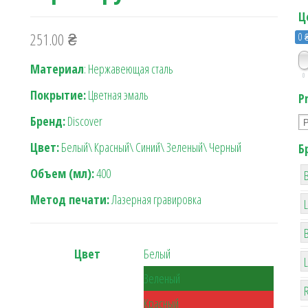
Ц
251.00
₴
0 
Материал
: Нержавеющая сталь
0
Покрытие:
Цветная эмаль
P
Бренд:
Discover
Цвет:
Белый\ Красный\ Синий\ Зеленый\ Черный
Б
Объем (мл):
400
B
Метод печати:
Лазерная гравировка
Цвет
Белый
Зеленый
R
Красный