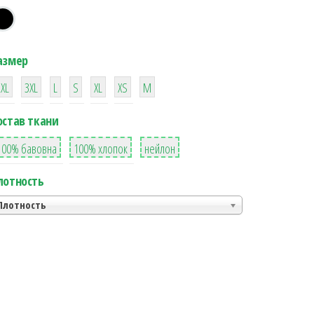
азмер
38
16
42
42
42
4
42
2XL
3XL
L
S
XL
XS
М
остав ткани
8
36
2
100% бавовна
100% хлопок
нейлон
лотность
Плотность