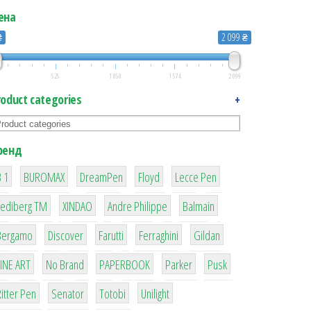
ена
₴
2 099 ₴
525
1 050
1 574
2 099
roduct categories
+
ренд
1
1
1
2
2
 1
BUROMAX
DreamPen
Floyd
Lecce Pen
3
3
1
4
Lediberg ТМ
XINDAO
Andre Philippe
Balmain
26
64
299
4
42
Bergamo
Discover
Farutti
Ferraghini
Gildan
4
90
8
6
2
LINE ART
No Brand
PAPERBOOK
Parker
Pusk
22
15
43
1
itter Pen
Senator
Totobi
Unilight