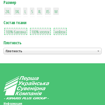
Размер
38
16
42
42
42
4
42
2XL
3XL
L
S
XL
XS
М
Состав ткани
8
36
2
100% бавовна
100% хлопок
нейлон
Плотность
Плотность
Информация