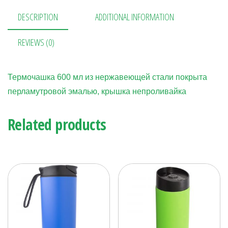
bo
er
gr
se
ра
DESCRIPTION
ADDITIONAL INFORMATION
ok
es
a
n
в
t
m
ge
ит
REVIEWS (0)
r
ь
Термочашка 600 мл из нержавеющей стали покрыта
перламутровой эмалью, крышка непроливайка
Related products