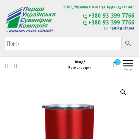
Первая Украинская Сувенирная Компания
01013, Украина г. Киев ул. Будиндустрии 9
Изготовление
+380 93 399 7766
сувенирной продукции
+380 93 399 7766
с логотипом
1pusk@ukr.net
Вход/
0
Регистрация
Меню