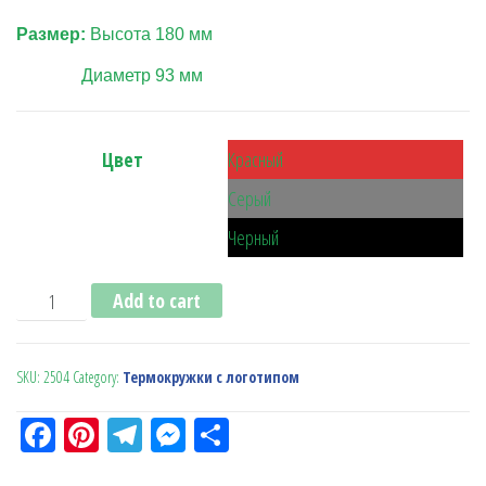
Размер:
Высота 1
80
мм
Диаметр
93
мм
Цвет
Красный
Серый
Черный
Термокружка Hulk красная quantity
Add to cart
SKU:
2504
Category:
Термокружки с логотипом
Fa
Pi
Te
M
О
ce
nt
le
es
тп