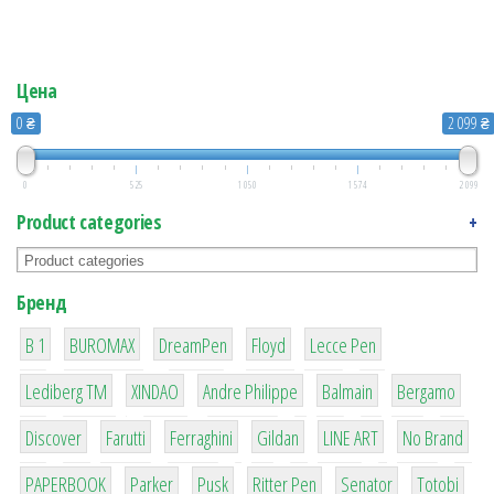
Цена
0 ₴
2 099 ₴
0
525
1 050
1 574
2 099
Product categories
+
Бренд
1
1
1
2
2
B 1
BUROMAX
DreamPen
Floyd
Lecce Pen
3
3
1
4
26
Lediberg ТМ
XINDAO
Andre Philippe
Balmain
Bergamo
64
299
4
42
4
90
Discover
Farutti
Ferraghini
Gildan
LINE ART
No Brand
8
6
2
22
15
43
PAPERBOOK
Parker
Pusk
Ritter Pen
Senator
Totobi