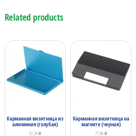
Related products
Карманная визитница из
Карманная визитница на
алюминия (голубая)
магните (черная)
51.24
₴
77.00
₴