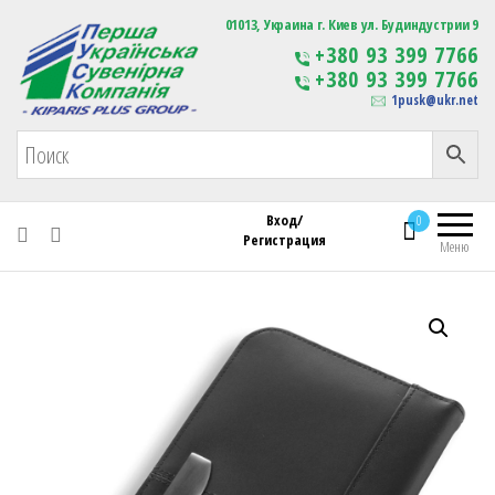
Первая Украинская Сувенирная Компания
01013, Украина г. Киев ул. Будиндустрии 9
Изготовление
+380 93 399 7766
сувенирной продукции
+380 93 399 7766
с логотипом
1pusk@ukr.net
Вход/
0
Регистрация
Меню