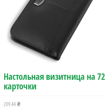
Настольная визитница на 72
карточки
209.44
₴