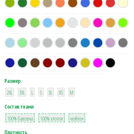
Размер
38
16
42
42
42
4
42
2XL
3XL
L
S
XL
XS
М
Состав ткани
8
36
2
100% бавовна
100% хлопок
нейлон
Плотность