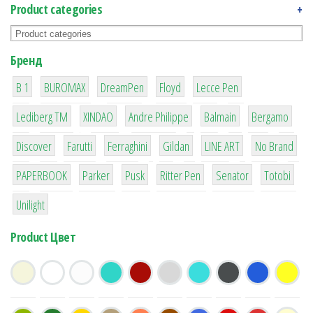
Product categories
+
Бренд
1
1
1
2
2
B 1
BUROMAX
DreamPen
Floyd
Lecce Pen
3
3
1
4
26
Lediberg ТМ
XINDAO
Andre Philippe
Balmain
Bergamo
64
299
4
42
4
90
Discover
Farutti
Ferraghini
Gildan
LINE ART
No Brand
8
6
2
22
15
43
PAPERBOOK
Parker
Pusk
Ritter Pen
Senator
Totobi
1
Unilight
Product Цвет