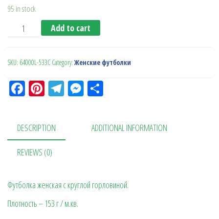
95 in stock
Футболка женская SoftStyle 153 нэви quantity
Add to cart
SKU:
64000L-533C
Category:
Женские футболки
Fa
Pi
Te
M
О
ce
nt
le
es
тп
bo
er
gr
se
ра
DESCRIPTION
ADDITIONAL INFORMATION
ok
es
a
n
в
t
m
ge
ит
REVIEWS (0)
r
ь
Футболка женская с круглой горловиной.
Плотность – 153 г / м.кв.