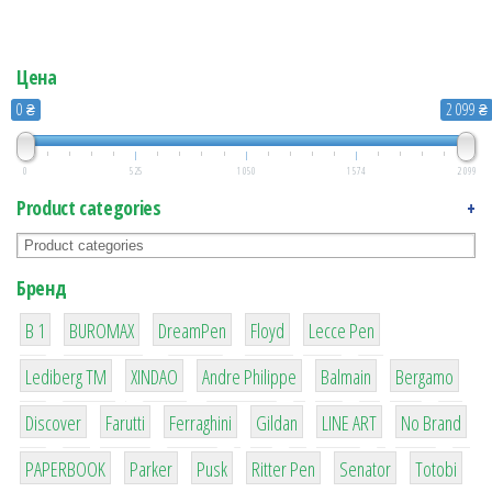
Цена
0 ₴
2 099 ₴
0
525
1 050
1 574
2 099
Product categories
+
Бренд
1
1
1
2
2
B 1
BUROMAX
DreamPen
Floyd
Lecce Pen
3
3
1
4
26
Lediberg ТМ
XINDAO
Andre Philippe
Balmain
Bergamo
64
299
4
42
4
90
Discover
Farutti
Ferraghini
Gildan
LINE ART
No Brand
8
6
2
22
15
43
PAPERBOOK
Parker
Pusk
Ritter Pen
Senator
Totobi