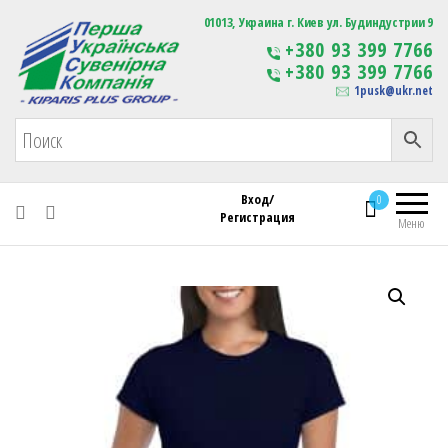
Первая Украинская Сувенирная Компания
01013, Украина г. Киев ул. Будиндустрии 9
Изготовление
+380 93 399 7766
сувенирной продукции
+380 93 399 7766
с логотипом
1pusk@ukr.net
Вход/
0
Регистрация
Меню