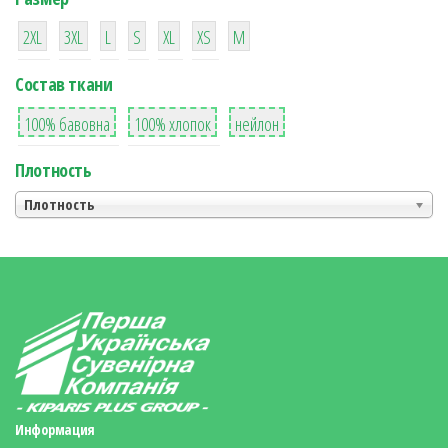
38
16
42
42
42
4
42
2XL
3XL
L
S
XL
XS
М
Состав ткани
8
36
2
100% бавовна
100% хлопок
нейлон
Плотность
Плотность
Информация