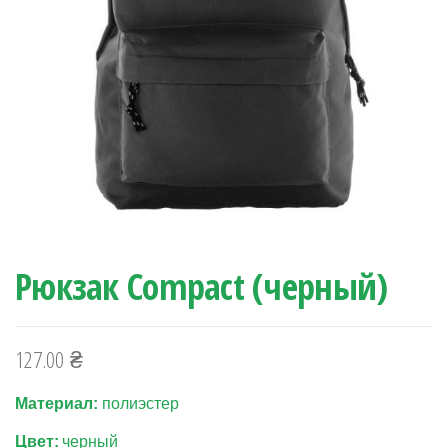
Рюкзак Compact (черный)
127.00
₴
Материал:
полиэстер
Цвет:
черный