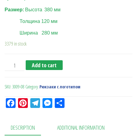
Размер:
Высота
380
мм
Толщина
1
20
мм
Ширина 280 мм
3379 in stock
Рюкзак Compact (черный) quantity
Add to cart
SKU:
3009-08
Category:
Рюкзаки с логотипом
Fa
Pi
Te
M
О
ce
nt
le
es
тп
bo
er
gr
se
ра
DESCRIPTION
ADDITIONAL INFORMATION
ok
es
a
n
в