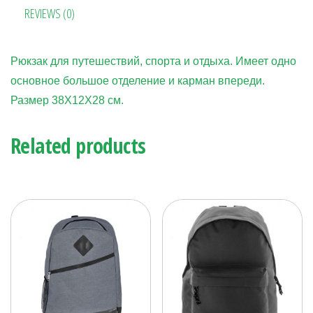
t
m
ge
ит
REVIEWS (0)
r
ь
Рюкзак для путешествий, спорта и отдыха. Имеет одно
основное большое
отделение
и карман впереди.
Размер 38Х12Х28 см.
Related products