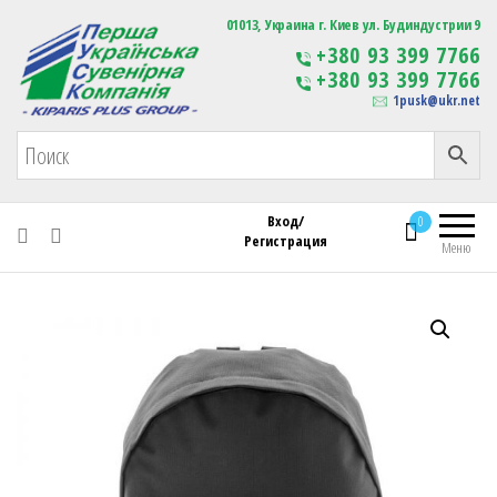
Первая Украинская Сувенирная Компания
01013, Украина г. Киев ул. Будиндустрии 9
Изготовление
+380 93 399 7766
сувенирной продукции
+380 93 399 7766
с логотипом
1pusk@ukr.net
Вход/
0
Регистрация
Меню