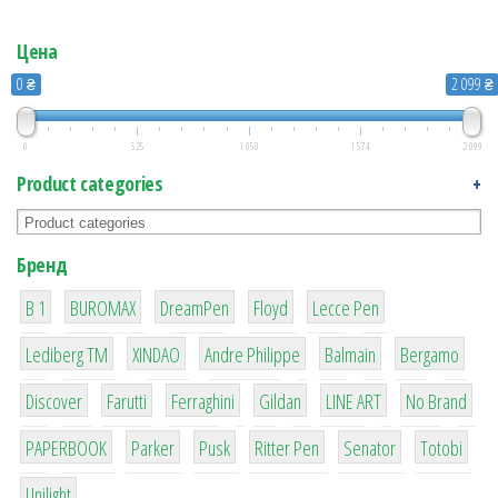
Цена
0 ₴
2 099 ₴
0
525
1 050
1 574
2 099
Product categories
+
Бренд
1
1
1
2
2
B 1
BUROMAX
DreamPen
Floyd
Lecce Pen
3
3
1
4
26
Lediberg ТМ
XINDAO
Andre Philippe
Balmain
Bergamo
64
299
4
42
4
90
Discover
Farutti
Ferraghini
Gildan
LINE ART
No Brand
8
6
2
22
15
43
PAPERBOOK
Parker
Pusk
Ritter Pen
Senator
Totobi
1
Unilight