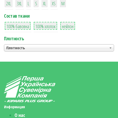
2XL
3XL
L
S
XL
XS
М
Состав ткани
8
36
2
100% бавовна
100% хлопок
нейлон
Плотность
Плотность
Информация
О нас