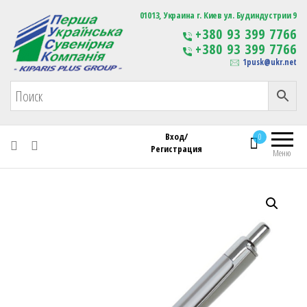
Первая Украинская Сувенирная Компания
01013, Украина г. Киев ул. Будиндустрии 9
Изготовление
+380 93 399 7766
сувенирной продукции
+380 93 399 7766
с логотипом
1pusk@ukr.net
Вход/
0
Регистрация
Меню