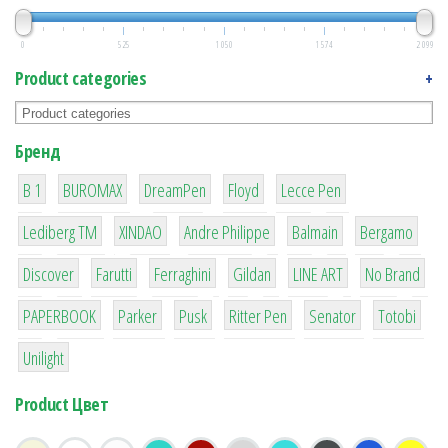
0
525
1 050
1 574
2 099
Product categories
+
Бренд
1
1
1
2
2
B 1
BUROMAX
DreamPen
Floyd
Lecce Pen
3
3
1
4
26
Lediberg ТМ
XINDAO
Andre Philippe
Balmain
Bergamo
64
299
4
42
4
90
Discover
Farutti
Ferraghini
Gildan
LINE ART
No Brand
8
6
2
22
15
43
PAPERBOOK
Parker
Pusk
Ritter Pen
Senator
Totobi
1
Unilight
Product Цвет