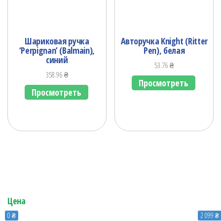
Шариковая ручка
Авторучка Knight (Ritter
‘Perpignan’ (Balmain),
Pen), белая
синий
53.76
₴
358.96
₴
Просмотреть
Просмотреть
Цена
0 ₴
2 099 ₴