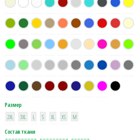
Размер
38
16
42
42
42
4
42
2XL
3XL
L
S
XL
XS
М
Состав ткани
8
36
2