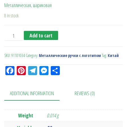
Металлическая, шариковая
8 in stock
Ручка металлическая (Cayman), серебро quantity
Add to cart
SKU:
91101034
Category:
Металлические ручки с логотипом
Tag:
Китай
Fa
Pi
Te
M
О
ce
nt
le
es
тп
bo
er
gr
se
ра
ADDITIONAL INFORMATION
REVIEWS (0)
ok
es
a
n
в
t
m
ge
ит
r
ь
Weight
0.014 g