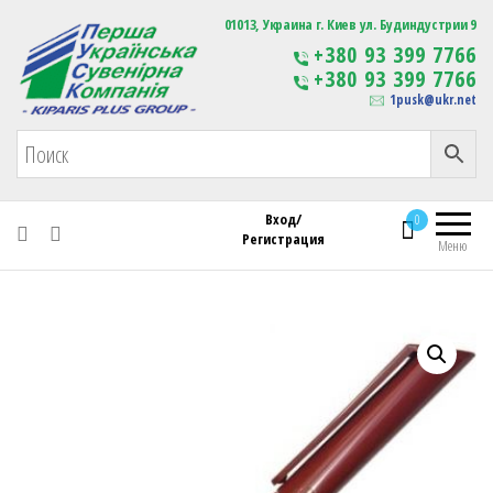
Первая Украинская Сувенирная Компания
01013, Украина г. Киев ул. Будиндустрии 9
Изготовление
+380 93 399 7766
сувенирной продукции
+380 93 399 7766
с логотипом
1pusk@ukr.net
Вход/
0
Регистрация
Меню