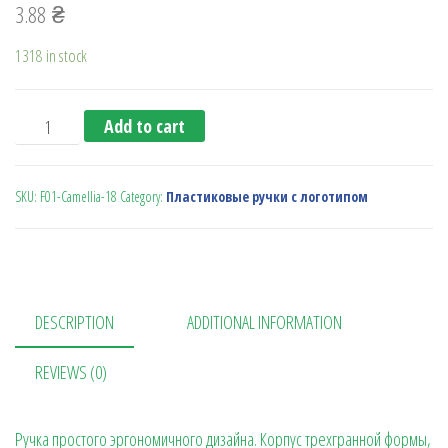
3.88
₴
1318 in stock
Ручка с поворотн. механизмом F01-Camellia борд.01 quan
Add to cart
SKU:
F01-Camellia-18
Category:
Пластиковые ручки с логотипом
DESCRIPTION
ADDITIONAL INFORMATION
REVIEWS (0)
Ручка простого эргономичного дизайна. Корпус трехгранной формы,