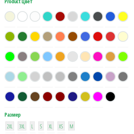
Product Цвет
Размер
38
16
42
42
42
4
42
2XL
3XL
L
S
XL
XS
М