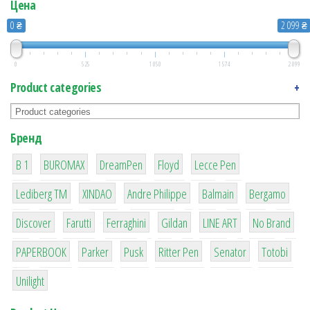
Цена
0 ₴
2 099 ₴
0
525
1 050
1 574
2 099
Product categories
+
Бренд
1
1
1
2
2
B 1
BUROMAX
DreamPen
Floyd
Lecce Pen
3
3
1
4
26
Lediberg ТМ
XINDAO
Andre Philippe
Balmain
Bergamo
64
299
4
42
4
90
Discover
Farutti
Ferraghini
Gildan
LINE ART
No Brand
8
6
2
22
15
43
PAPERBOOK
Parker
Pusk
Ritter Pen
Senator
Totobi
1
Unilight