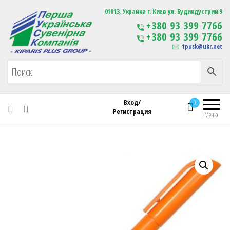
Первая Украинская Сувенирная Компания
01013, Украина г. Киев ул. Будиндустрии 9
Изготовление
+380 93 399 7766
сувенирной продукции
+380 93 399 7766
с логотипом
1pusk@ukr.net
Вход/
0
Регистрация
Меню