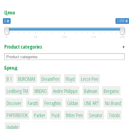
Цена
0 ₴
2 099 ₴
0
525
1 050
1 574
2 099
Product categories
+
Бренд
1
1
1
2
2
B 1
BUROMAX
DreamPen
Floyd
Lecce Pen
3
3
1
4
26
Lediberg ТМ
XINDAO
Andre Philippe
Balmain
Bergamo
64
299
4
42
4
90
Discover
Farutti
Ferraghini
Gildan
LINE ART
No Brand
8
6
2
22
15
43
PAPERBOOK
Parker
Pusk
Ritter Pen
Senator
Totobi
1
Unilight