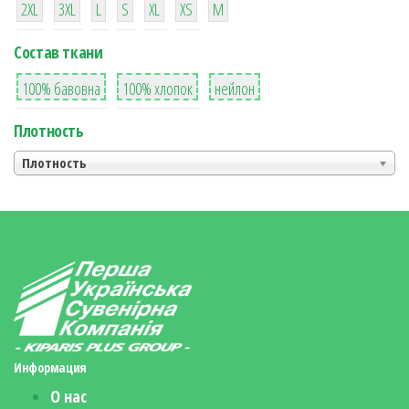
2XL
3XL
L
S
XL
XS
М
Состав ткани
8
36
2
100% бавовна
100% хлопок
нейлон
Плотность
Плотность
Информация
О нас