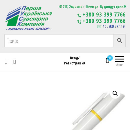
Первая Украинская Сувенирная Компания
01013, Украина г. Киев ул. Будиндустрии 9
Изготовление
+380 93 399 7766
сувенирной продукции
+380 93 399 7766
с логотипом
1pusk@ukr.net
Вход/
0
Регистрация
Меню