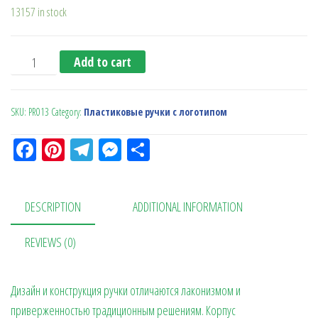
13157 in stock
Ручка шариковая PR013 бел.желт.бел.0101.01.01 quantity
Add to cart
SKU:
PR013
Category:
Пластиковые ручки с логотипом
Fa
Pi
Te
M
О
ce
nt
le
es
тп
bo
er
gr
se
ра
DESCRIPTION
ADDITIONAL INFORMATION
ok
es
a
n
в
t
m
ge
ит
REVIEWS (0)
r
ь
Дизайн и конструкция ручки отличаются лаконизмом и
приверженностью традиционным решениям. Корпус