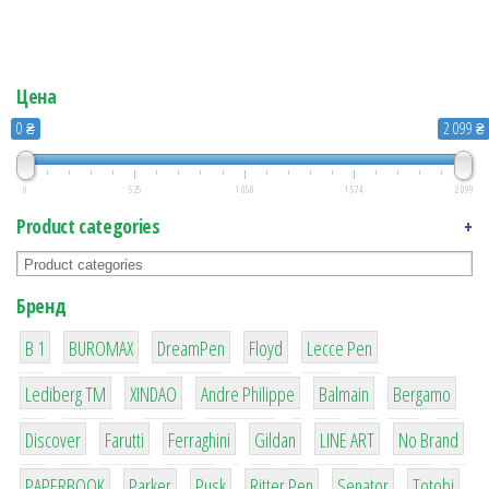
Цена
0 ₴
2 099 ₴
0
525
1 050
1 574
2 099
Product categories
+
Бренд
1
1
1
2
2
B 1
BUROMAX
DreamPen
Floyd
Lecce Pen
3
3
1
4
26
Lediberg ТМ
XINDAO
Andre Philippe
Balmain
Bergamo
64
299
4
42
4
90
Discover
Farutti
Ferraghini
Gildan
LINE ART
No Brand
8
6
2
22
15
43
PAPERBOOK
Parker
Pusk
Ritter Pen
Senator
Totobi