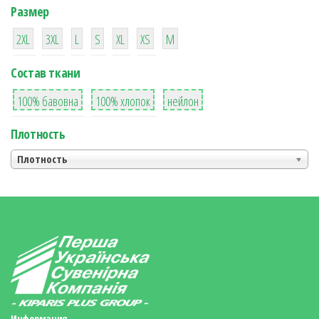
Размер
38
16
42
42
42
4
42
2XL
3XL
L
S
XL
XS
М
Состав ткани
8
36
2
100% бавовна
100% хлопок
нейлон
Плотность
Плотность
Информация