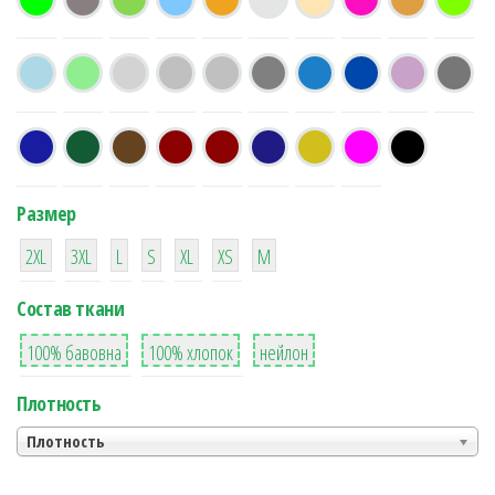
Размер
38
16
42
42
42
4
42
2XL
3XL
L
S
XL
XS
М
Состав ткани
8
36
2
100% бавовна
100% хлопок
нейлон
Плотность
Плотность