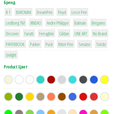
Бренд
1
1
1
2
2
B 1
BUROMAX
DreamPen
Floyd
Lecce Pen
3
3
1
4
26
Lediberg ТМ
XINDAO
Andre Philippe
Balmain
Bergamo
64
299
4
42
4
90
Discover
Farutti
Ferraghini
Gildan
LINE ART
No Brand
8
6
2
22
15
43
PAPERBOOK
Parker
Pusk
Ritter Pen
Senator
Totobi
1
Unilight
Product Цвет