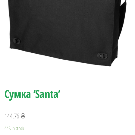
Сумка ‘Santa’
144.76
₴
448 in stock