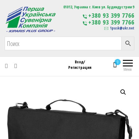
Первая Украинская Сувенирная Компания
01013, Украина г. Киев ул. Будиндустрии 9
Изготовление
+380 93 399 7766
сувенирной продукции
+380 93 399 7766
с логотипом
1pusk@ukr.net
Вход/
0
Регистрация
Меню